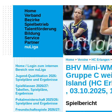
Home
Verband
Bezirke
Spielbetrieb
Talentförderung
Bildung
Service
Partner
nuLiga
Home
>
Vereine
>
HC Erlangen
BHV Mini-WM
Home / Login zum internen
Bereich von nuLiga
Gruppe C wei
Jugend-Qualifikation 2026:
Spielpläne und Ergebnisse
Island (HC E
Spielklassen 2026/27:
, 03.10.2025,
Tabellen, Spielpläne,
Ergebnisse
Pokalmeisterschaft 2025/26:
Spielbericht
Spielpläne und Ergebnisse
Freundschaftsspiele 2026/27: