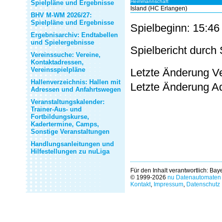
Heimmannschaft
Spielpläne und Ergebnisse
Island (HC Erlangen)
BHV M-WM 2026/27:
Spielpläne und Ergebnisse
Spielbeginn: 15:46
Ergebnisarchiv: Endtabellen
und Spielergebnisse
Spielbericht durch 
Vereinssuche: Vereine,
Kontaktadressen,
Vereinsspielpläne
Letzte Änderung Ve
Hallenverzeichnis: Hallen mit
Letzte Änderung A
Adressen und Anfahrtswegen
Veranstaltungskalender:
Trainer-Aus- und
Fortbildungskurse,
Kadertermine, Camps,
Sonstige Veranstaltungen
Handlungsanleitungen und
Hilfestellungen zu nuLiga
Für den Inhalt verantwortlich: Ba
© 1999-2026
nu Datenautomaten 
Kontakt
,
Impressum
,
Datenschutz