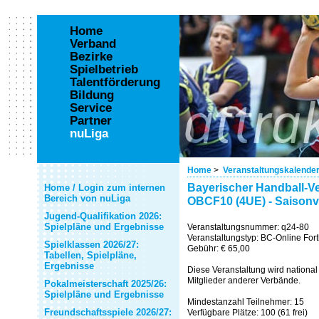
Home
Verband
Bezirke
Spielbetrieb
Talentförderung
Bildung
Service
Partner
nuLiga
Home
>
Veranstaltungskalende
Bayerischer Handball-Ve
Home / Login zum internen
Bereich von nuLiga
OBCF10 (4UE) - Saisonv
Jugend-Qualifikation 2026:
Spielpläne und Ergebnisse
Veranstaltungsnummer: q24-80
Veranstaltungstyp: BC-Online Fo
Spielklassen 2026/27:
Gebühr: € 65,00
Tabellen, Spielpläne,
Ergebnisse
Diese Veranstaltung wird national 
Mitglieder anderer Verbände.
Pokalmeisterschaft 2025/26:
Spielpläne und Ergebnisse
Mindestanzahl Teilnehmer: 15
Freundschaftsspiele 2026/27:
Verfügbare Plätze: 100 (61 frei)