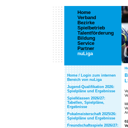
Home
Verband
Bezirke
Spielbetrieb
Talentförderung
Bildung
Service
Partner
nuLiga
H
B
Home / Login zum internen
Bereich von nuLiga
L
Jugend-Qualifikation 2026:
Spielpläne und Ergebnisse
Ve
Ve
Spielklassen 2026/27:
Tabellen, Spielpläne,
Mi
Ergebnisse
Ve
An
Pokalmeisterschaft 2025/26:
Spielpläne und Ergebnisse
02
Freundschaftsspiele 2026/27:
Ve