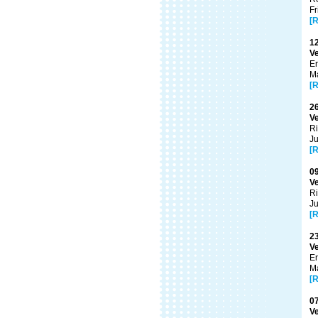
Fr
[R
12
Ve
Er
Ma
[R
26
Ve
Ri
Ju
[R
09
Ve
Ri
Ju
[R
23
Ve
Er
Ma
[R
07
Ve