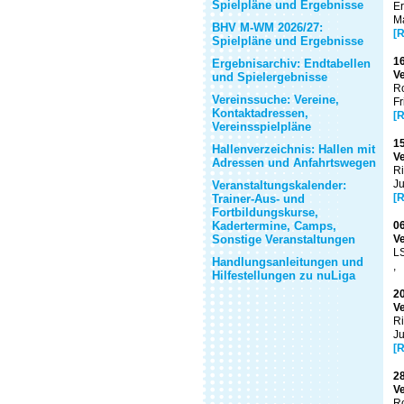
Spielpläne und Ergebnisse
Er
Ma
BHV M-WM 2026/27:
[R
Spielpläne und Ergebnisse
16
Ergebnisarchiv: Endtabellen
Ve
und Spielergebnisse
Ro
Vereinssuche: Vereine,
Fr
Kontaktadressen,
[R
Vereinsspielpläne
15
Hallenverzeichnis: Hallen mit
Ve
Adressen und Anfahrtswegen
Ri
Ju
Veranstaltungskalender:
[R
Trainer-Aus- und
Fortbildungskurse,
Kadertermine, Camps,
06
Sonstige Veranstaltungen
Ve
LS
Handlungsanleitungen und
,
Hilfestellungen zu nuLiga
20
Ve
Ri
Ju
[R
28
Ve
Ro