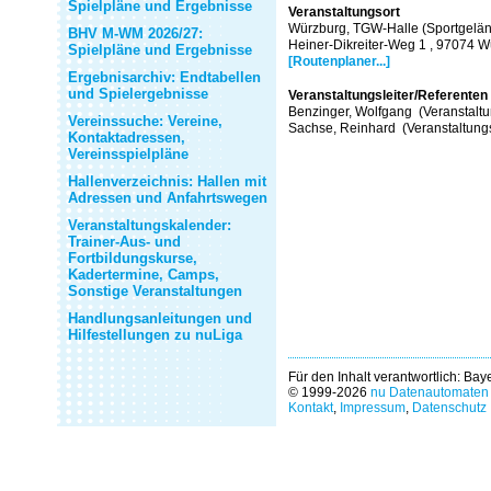
Spielpläne und Ergebnisse
Veranstaltungsort
Würzburg, TGW-Halle (Sportgelän
BHV M-WM 2026/27:
Heiner-Dikreiter-Weg 1 , 97074 
Spielpläne und Ergebnisse
[Routenplaner...]
Ergebnisarchiv: Endtabellen
und Spielergebnisse
Veranstaltungsleiter/Referenten
Benzinger, Wolfgang (Veranstaltun
Vereinssuche: Vereine,
Sachse, Reinhard (Veranstaltungs
Kontaktadressen,
Vereinsspielpläne
Hallenverzeichnis: Hallen mit
Adressen und Anfahrtswegen
Veranstaltungskalender:
Trainer-Aus- und
Fortbildungskurse,
Kadertermine, Camps,
Sonstige Veranstaltungen
Handlungsanleitungen und
Hilfestellungen zu nuLiga
Für den Inhalt verantwortlich: Ba
© 1999-2026
nu Datenautomaten 
Kontakt
,
Impressum
,
Datenschutz