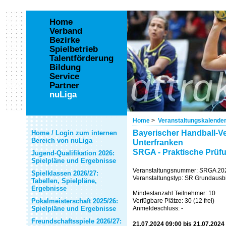
Home
Verband
Bezirke
Spielbetrieb
Talentförderung
Bildung
Service
Partner
nuLiga
Home
>
Veranstaltungskalende
Bayerischer Handball-Ve
Home / Login zum internen
Bereich von nuLiga
Unterfranken
SRGA - Praktische Prüf
Jugend-Qualifikation 2026:
Spielpläne und Ergebnisse
Veranstaltungsnummer: SRGA 20
Spielklassen 2026/27:
Veranstaltungstyp: SR Grundausb
Tabellen, Spielpläne,
Ergebnisse
Mindestanzahl Teilnehmer: 10
Pokalmeisterschaft 2025/26:
Verfügbare Plätze: 30 (12 frei)
Spielpläne und Ergebnisse
Anmeldeschluss: -
Freundschaftsspiele 2026/27:
21.07.2024 09:00 bis 21.07.2024