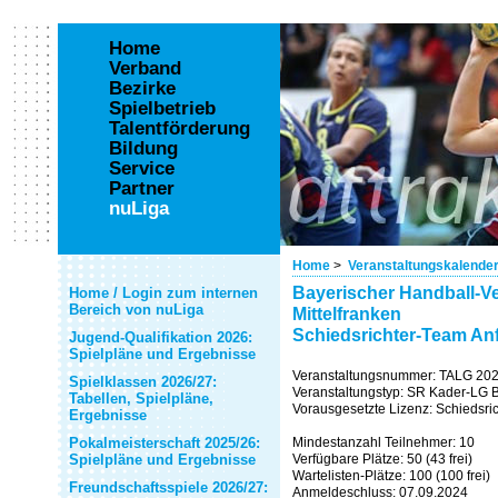
Home
Verband
Bezirke
Spielbetrieb
Talentförderung
Bildung
Service
Partner
nuLiga
Home
>
Veranstaltungskalende
Bayerischer Handball-Ve
Home / Login zum internen
Bereich von nuLiga
Mittelfranken
Schiedsrichter-Team An
Jugend-Qualifikation 2026:
Spielpläne und Ergebnisse
Veranstaltungsnummer: TALG 20
Spielklassen 2026/27:
Veranstaltungstyp: SR Kader-LG 
Tabellen, Spielpläne,
Vorausgesetzte Lizenz: Schiedsric
Ergebnisse
Pokalmeisterschaft 2025/26:
Mindestanzahl Teilnehmer: 10
Spielpläne und Ergebnisse
Verfügbare Plätze: 50 (43 frei)
Wartelisten-Plätze: 100 (100 frei)
Freundschaftsspiele 2026/27:
Anmeldeschluss: 07.09.2024