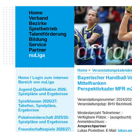
Home
Verband
Bezirke
Spielbetrieb
Talentförderung
Bildung
Service
Partner
nuLiga
Home
>
Veranstaltungskalende
Bayerischer Handball-Ve
Home / Login zum internen
Bereich von nuLiga
Mittelfranken
Perspektivkader MFR m
Jugend-Qualifikation 2026:
Spielpläne und Ergebnisse
Veranstaltungsnummer: 2024/20
Spielklassen 2026/27:
Veranstaltungstyp: BHV Bezirksstü
Tabellen, Spielpläne,
Ergebnisse
Mindestanzahl Teilnehmer: -
Pokalmeisterschaft 2025/26:
Verfügbare Plätze: - (ausgebucht)
Spielpläne und Ergebnisse
Anmeldeschluss: -
Ansprechpartner
Freundschaftsspiele 2026/27:
Lukas Poxleitner, E-Mail:
lukas.po