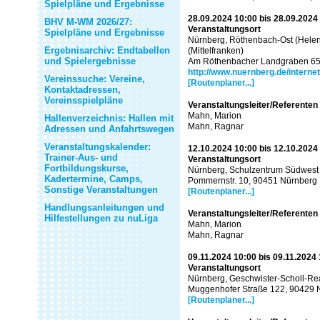
Spielpläne und Ergebnisse
28.09.2024 10:00 bis 28.09.2024
BHV M-WM 2026/27:
Veranstaltungsort
Spielpläne und Ergebnisse
Nürnberg, Röthenbach-Ost (Helen
Ergebnisarchiv: Endtabellen
(Mittelfranken)
und Spielergebnisse
Am Röthenbacher Landgraben 65
http://www.nuernberg.de/interne
Vereinssuche: Vereine,
[Routenplaner...]
Kontaktadressen,
Vereinsspielpläne
Veranstaltungsleiter/Referenten
Mahn, Marion
Hallenverzeichnis: Hallen mit
Mahn, Ragnar
Adressen und Anfahrtswegen
Veranstaltungskalender:
12.10.2024 10:00 bis 12.10.2024
Trainer-Aus- und
Veranstaltungsort
Fortbildungskurse,
Nürnberg, Schulzentrum Südwest (
Kadertermine, Camps,
Pommernstr. 10, 90451 Nürnberg
Sonstige Veranstaltungen
[Routenplaner...]
Handlungsanleitungen und
Veranstaltungsleiter/Referenten
Hilfestellungen zu nuLiga
Mahn, Marion
Mahn, Ragnar
09.11.2024 10:00 bis 09.11.2024
Veranstaltungsort
Nürnberg, Geschwister-Scholl-Rea
Muggenhofer Straße 122, 90429 
[Routenplaner...]