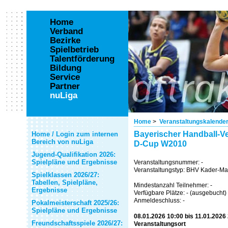
Home
Verband
Bezirke
Spielbetrieb
Talentförderung
Bildung
Service
Partner
nuLiga
Home
>
Veranstaltungskalende
Bayerischer Handball-Ve
Home / Login zum internen
Bereich von nuLiga
D-Cup W2010
Jugend-Qualifikation 2026:
Spielpläne und Ergebnisse
Veranstaltungsnummer: -
Veranstaltungstyp: BHV Kader-
Spielklassen 2026/27:
Tabellen, Spielpläne,
Mindestanzahl Teilnehmer: -
Ergebnisse
Verfügbare Plätze: - (ausgebucht)
Anmeldeschluss: -
Pokalmeisterschaft 2025/26:
Spielpläne und Ergebnisse
08.01.2026 10:00 bis 11.01.2026
Freundschaftsspiele 2026/27:
Veranstaltungsort