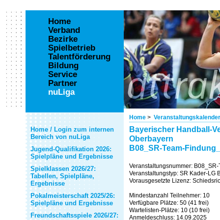
Home
Verband
Bezirke
Spielbetrieb
Talentförderung
Bildung
Service
Partner
nuLiga
Home
>
Veranstaltungskalende
Bayerischer Handball-Ve
Home / Login zum internen
Bereich von nuLiga
Oberbayern
B08_SR-Team-Findung_
Jugend-Qualifikation 2026:
Spielpläne und Ergebnisse
Veranstaltungsnummer: B08_SR
Spielklassen 2026/27:
Veranstaltungstyp: SR Kader-LG 
Tabellen, Spielpläne,
Vorausgesetzte Lizenz: Schiedsric
Ergebnisse
Pokalmeisterschaft 2025/26:
Mindestanzahl Teilnehmer: 10
Spielpläne und Ergebnisse
Verfügbare Plätze: 50 (41 frei)
Wartelisten-Plätze: 10 (10 frei)
Freundschaftsspiele 2026/27:
Anmeldeschluss: 14.09.2025