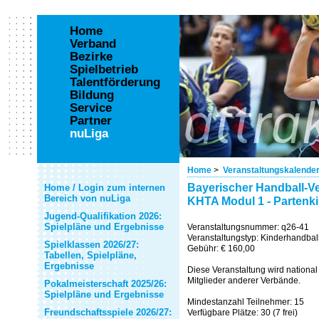
Home
Verband
Bezirke
Spielbetrieb
Talentförderung
Bildung
Service
Partner
nuLiga
Home
>
Veranstaltungskalende
Bayerischer Handball-Ve
Home / Login zum internen
Bereich von nuLiga
KHTA Modul 1 - Partenk
Jugend-Qualifikation 2026:
Spielpläne und Ergebnisse
Veranstaltungsnummer: q26-41
Veranstaltungstyp: Kinderhandbal
Spielklassen 2026/27:
Gebühr: € 160,00
Tabellen, Spielpläne,
Ergebnisse
Diese Veranstaltung wird national 
Mitglieder anderer Verbände.
Pokalmeisterschaft 2025/26:
Spielpläne und Ergebnisse
Mindestanzahl Teilnehmer: 15
Freundschaftsspiele 2026/27:
Verfügbare Plätze: 30 (7 frei)