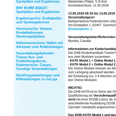
Spielpläne und Ergebnisse
Wartelisten-Plätze: 5 (5 frei)
Anmeldeschluss: 11.06.2026
BHV M-WM 2026/27:
Spielpläne und Ergebnisse
13.06.2026 08:30 bis 14.06.2026
Veranstaltungsort
Ergebnisarchiv: Endtabellen
Ballsportarena Partenkirchen (Al
und Spielergebnisse
Am Eisstadion 1, 82467 Garmisch
Vereinssuche: Vereine,
[Routenplaner...]
Kontaktadressen,
Vereinsspielpläne
Veranstaltungsleiter/Referenten
Mundry, Claudia
Hallenverzeichnis: Hallen mit
Adressen und Anfahrtswegen
Informationen zur Kinderhandbal
Die DHB Kinderhandball-Trainer*i
Veranstaltungskalender:
aus zwei Modulen zusammen:
Trainer-Aus- und
- KHTA Modul 1 + Online Modul 1
Fortbildungskurse,
- KHTA Modul 2 + Online Modul 2
Kadertermine, Camps,
Die Online Module müssen an der
Sonstige Veranstaltungen
zum Lehrgang absolviert werden. H
Handlungsanleitungen und
der Einladung (ca. 3-4 Wochen vo
Hilfestellungen zu nuLiga
den Online Modulen.
WICHTIG:
Die DHB-KHTA ist im Sinne der D
Qualifizierung als
Vorstufenqualif
nicht
mit einer DOSB-Lizenz ab, k
anschließende Ausbildung DOSB C
(Sportart: Handball) angerechnet
Das DHB-KHTA Modul 1 und das