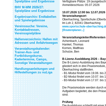
Spielpläne und Ergebnisse
Verfügbare Plätze: 19 (ausgebuch
Anmeldeschluss: 05.07.2026
BHV M-WM 2026/27:
Spielpläne und Ergebnisse
10.07.2026 12:00 bis 12.07.2026
Veranstaltungsort
Ergebnisarchiv: Endtabellen
Oberhaching, Sportschule (Oberb
und Spielergebnisse
Im Loh 2, 82041 Oberhaching
Vereinssuche: Vereine,
www.sportschule-oberhaching.d
Kontaktadressen,
[Routenplaner...]
Vereinsspielpläne
Veranstaltungsleiter/Referenten
Hallenverzeichnis: Hallen mit
Achenbach, Leonard
Adressen und Anfahrtswegen
Hankel, Thomas
Kornes, Matthias
Veranstaltungskalender:
Schulze, Ben
Trainer-Aus- und
Fortbildungskurse,
B-Lizenz-Ausbildung 2026 – Bay
Kadertermine, Camps,
Die B-Lizenz-Ausbildung des Ba
Sonstige Veranstaltungen
gliedert sich in drei Praxismodule,
Handlungsanleitungen und
Oberhaching stattfinden.
Hilfestellungen zu nuLiga
- B1-Modul findet vom 19.06. bis 2
- B2-Modul findet vom 10.07. bis 1
- B3-Modul findet vom 17.07. bis 1
Die Praxismodule werden durch 
Aufgaben begleitet, die den Präs
sind.
Prüfung
Die Ausbildung schließt mit einer