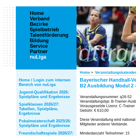
Home
Verband
Bezirke
Spielbetrieb
Talentförderung
Bildung
Service
Partner
nuLiga
Home
>
Veranstaltungskalende
Bayerischer Handball-Ve
Home / Login zum internen
Bereich von nuLiga
B2 Ausbildung Modul 2 
Jugend-Qualifikation 2026:
Spielpläne und Ergebnisse
Veranstaltungsnummer: q26-52
Veranstaltungstyp: B-Trainer-Aus
Spielklassen 2026/27:
Vorausgesetzte Lizenz: C-Trainer
Tabellen, Spielpläne,
Gebühr: € 610,00
Ergebnisse
Diese Veranstaltung wird national 
Pokalmeisterschaft 2025/26:
Mitglieder anderer Verbände.
Spielpläne und Ergebnisse
Freundschaftsspiele 2026/27:
Mindestanzahl Teilnehmer: 15