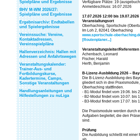
Spielpläne und Ergebnisse
Verfügbare Plätze: 19 (ausgebuch
Anmeldeschluss: 16.07.2026
BHV M-WM 2026/27:
Spielpläne und Ergebnisse
17.07.2026 12:00 bis 19.07.2026
Veranstaltungsort
Ergebnisarchiv: Endtabellen
Oberhaching, Sportschule (Oberb
und Spielergebnisse
Im Loh 2, 82041 Oberhaching
Vereinssuche: Vereine,
www.sportschule-oberhaching.d
Kontaktadressen,
[Routenplaner...]
Vereinsspielpläne
Veranstaltungsleiter/Referenten
Hallenverzeichnis: Hallen mit
Achenbach, Leonard
Adressen und Anfahrtswegen
Fischer, Harald
Herth, Benjamin
Veranstaltungskalender:
Trainer-Aus- und
B-Lizenz-Ausbildung 2026 – Bay
Fortbildungskurse,
Die B-Lizenz-Ausbildung des Ba
Kadertermine, Camps,
gliedert sich in drei Praxismodule,
Sonstige Veranstaltungen
Oberhaching stattfinden.
Handlungsanleitungen und
- B1-Modul findet vom 19.06. bis 2
Hilfestellungen zu nuLiga
- B2-Modul findet vom 10.07. bis 1
- B3-Modul findet vom 17.07. bis 1
Die Praxismodule werden durch 
Aufgaben begleitet, die den Präs
sind.
Prüfung
Die Ausbildung schließt mit einer
ab.