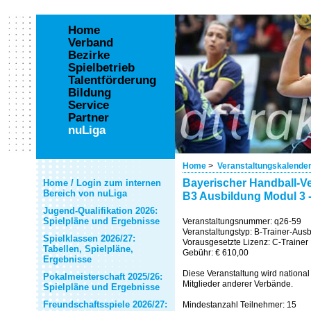
Home
Verband
Bezirke
Spielbetrieb
Talentförderung
Bildung
Service
Partner
nuLiga
Home
>
Veranstaltungskalende
Bayerischer Handball-Ve
Home / Login zum internen
Bereich von nuLiga
B3 Ausbildung Modul 3 
Jugend-Qualifikation 2026:
Spielpläne und Ergebnisse
Veranstaltungsnummer: q26-59
Veranstaltungstyp: B-Trainer-Aus
Spielklassen 2026/27:
Vorausgesetzte Lizenz: C-Trainer
Tabellen, Spielpläne,
Gebühr: € 610,00
Ergebnisse
Diese Veranstaltung wird national 
Pokalmeisterschaft 2025/26:
Mitglieder anderer Verbände.
Spielpläne und Ergebnisse
Freundschaftsspiele 2026/27:
Mindestanzahl Teilnehmer: 15