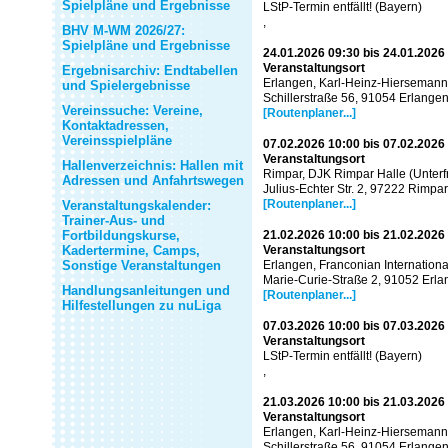
Spielpläne und Ergebnisse
LStP-Termin entfällt! (Bayern)
,
BHV M-WM 2026/27:
Spielpläne und Ergebnisse
24.01.2026 09:30 bis 24.01.2026
Veranstaltungsort
Ergebnisarchiv: Endtabellen
Erlangen, Karl-Heinz-Hiersemann
und Spielergebnisse
Schillerstraße 56, 91054 Erlange
Vereinssuche: Vereine,
[Routenplaner...]
Kontaktadressen,
Vereinsspielpläne
07.02.2026 10:00 bis 07.02.2026
Veranstaltungsort
Hallenverzeichnis: Hallen mit
Rimpar, DJK Rimpar Halle (Unterf
Adressen und Anfahrtswegen
Julius-Echter Str. 2, 97222 Rimpar
[Routenplaner...]
Veranstaltungskalender:
Trainer-Aus- und
Fortbildungskurse,
21.02.2026 10:00 bis 21.02.2026
Kadertermine, Camps,
Veranstaltungsort
Sonstige Veranstaltungen
Erlangen, Franconian Internationa
Marie-Curie-Straße 2, 91052 Erl
Handlungsanleitungen und
[Routenplaner...]
Hilfestellungen zu nuLiga
07.03.2026 10:00 bis 07.03.2026
Veranstaltungsort
LStP-Termin entfällt! (Bayern)
,
21.03.2026 10:00 bis 21.03.2026
Veranstaltungsort
Erlangen, Karl-Heinz-Hiersemann
Schillerstraße 56, 91054 Erlange