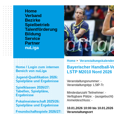
Home
Verband
Bezirke
Spielbetrieb
Talentförderung
Bildung
Service
Partner
nuLiga
Home
>
Veranstaltungskalende
Bayerischer Handball-Ve
Home / Login zum internen
Bereich von nuLiga
LSTP M2010 Nord 2026
Jugend-Qualifikation 2026:
Spielpläne und Ergebnisse
Veranstaltungsnummer: -
Veranstaltungstyp: LStP-Tr.
Spielklassen 2026/27:
Tabellen, Spielpläne,
Mindestanzahl Teilnehmer: -
Ergebnisse
Verfügbare Plätze: - (ausgebucht)
Anmeldeschluss: -
Pokalmeisterschaft 2025/26:
Spielpläne und Ergebnisse
10.01.2026 10:00 bis 10.01.2026
Freundschaftsspiele 2026/27:
Veranstaltungsort