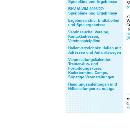
Spielpläne und Ergebnisse
S
on
BHV M-WM 2026/27:
Spielpläne und Ergebnisse
25
Ergebnisarchiv: Endtabellen
Ve
und Spielergebnisse
Gü
Re
Vereinssuche: Vereine,
ht
Kontaktadressen,
[R
Vereinsspielpläne
Hallenverzeichnis: Hallen mit
Adressen und Anfahrtswegen
Veranstaltungskalender:
Trainer-Aus- und
Fortbildungskurse,
Kadertermine, Camps,
Sonstige Veranstaltungen
Handlungsanleitungen und
Hilfestellungen zu nuLiga
Fü
©
Ko