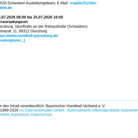
RGA Schwaben Ausbildungsteam, E-Mail:
srgabez5@bhv-
line.de
.07.2026 08:00 bis 25.07.2026 16:00
ranstaltungsort
nzburg, Sporthalle an der Rebaystraße (Schwaben)
baystr. 11, 89312 Günzburg
tps://www.handball-guenzburg.de/
outenplaner...]
r den Inhalt verantwortlich: Bayerischer Handball-Verband e. V.
 1999-2026
nu Datenautomaten GmbH - Automatisierte internetgestützte Netzwerk
ntakt
,
Impressum
,
Datenschutz