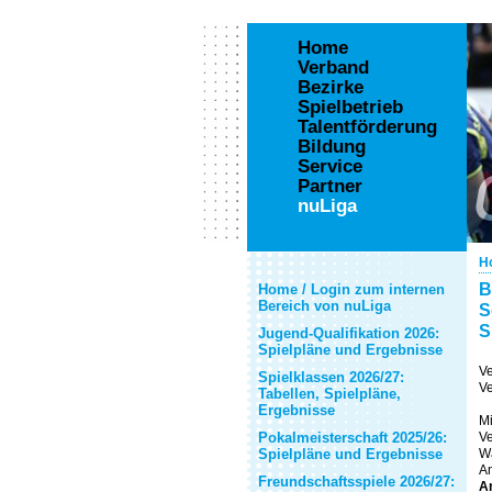
Home
Verband
Bezirke
Spielbetrieb
Talentförderung
Bildung
Service
Partner
nuLiga
H
B
Home / Login zum internen
Bereich von nuLiga
S
S
Jugend-Qualifikation 2026:
Spielpläne und Ergebnisse
V
Spielklassen 2026/27:
Ve
Tabellen, Spielpläne,
Ergebnisse
Mi
Pokalmeisterschaft 2025/26:
Ve
Spielpläne und Ergebnisse
Wa
A
Freundschaftsspiele 2026/27:
A