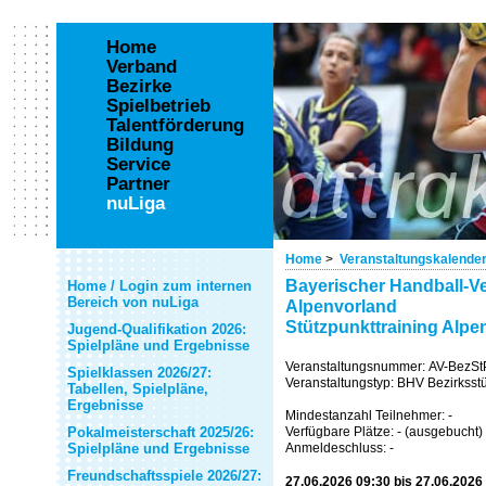
Home
Verband
Bezirke
Spielbetrieb
Talentförderung
Bildung
Service
Partner
nuLiga
Home
>
Veranstaltungskalende
Bayerischer Handball-Ve
Home / Login zum internen
Bereich von nuLiga
Alpenvorland
Stützpunkttraining Alp
Jugend-Qualifikation 2026:
Spielpläne und Ergebnisse
Veranstaltungsnummer: AV-BezS
Spielklassen 2026/27:
Veranstaltungstyp: BHV Bezirksstü
Tabellen, Spielpläne,
Ergebnisse
Mindestanzahl Teilnehmer: -
Pokalmeisterschaft 2025/26:
Verfügbare Plätze: - (ausgebucht)
Spielpläne und Ergebnisse
Anmeldeschluss: -
Freundschaftsspiele 2026/27:
27.06.2026 09:30 bis 27.06.2026