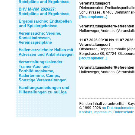
Spielpläne und Ergebnisse
Veranstaltungsort
Dietmannsried, Dreifachsporthall
BHV M-WM 2026/27:
Schulstrasse , 87463 Dietmannsr
Spielpläne und Ergebnisse
[Routenplaner...]
Ergebnisarchiv: Endtabellen
und Spielergebnisse
Veranstaltungsleiter/Referenten
Hollerweger, Andreas (Veranstaltu
Vereinssuche: Vereine,
Kontaktadressen,
11.07.2026 09:30 bis 11.07.2026
Vereinsspielpläne
Veranstaltungsort
Ottobeuren, Doppelturnhalle (Alp
Hallenverzeichnis: Hallen mit
Bergstrasse 88, 87724 Ottobeure
Adressen und Anfahrtswegen
[Routenplaner...]
Veranstaltungskalender:
Trainer-Aus- und
Veranstaltungsleiter/Referenten
Fortbildungskurse,
Hollerweger, Andreas (Veranstaltu
Kadertermine, Camps,
Sonstige Veranstaltungen
Handlungsanleitungen und
Hilfestellungen zu nuLiga
Für den Inhalt verantwortlich: Ba
© 1999-2026
nu Datenautomaten 
Kontakt
,
Impressum
,
Datenschutz