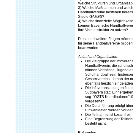
Welche Strukturen und Organisati
3) Welche Maßnahmen und welche 
Handballvereine bestehen bereits
Studie
GAMES
?
4) Welche finanzielle Möglichkei
können Bayerische Handballverein
ihre Vereinsstruktur zu nutzen?
Diese und weitere Fragen möchte
für seine Handballvereine mit d
beantworten.
Ablauf und Organisation:
Die Zielgruppe der Infoveran
Handballverein, die schulisch
können Vorstände, Jugendleit
Schulhandball sein. Insbeso
Gesamtvereins - fernab der m
ebenfalls herzlich eingeladen
Die Infoveranstaltungen find
Südbayern statt. Einhergehend
sog. "OGTS-Koordinatoren" f
vorgesehen.
Die Durchführung erfolgt übe
Einwahldaten werden vor der 
Die Teilnahme ist kostenfrei.
Eine Begrenzung der Teilneh
besteht nicht.
Referenten: