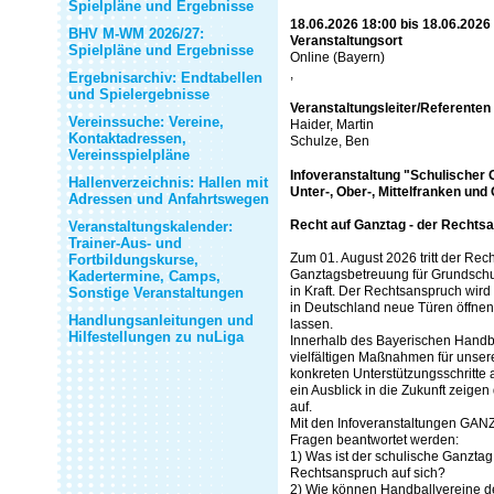
Spielpläne und Ergebnisse
18.06.2026 18:00 bis 18.06.2026
BHV M-WM 2026/27:
Veranstaltungsort
Spielpläne und Ergebnisse
Online (Bayern)
,
Ergebnisarchiv: Endtabellen
und Spielergebnisse
Veranstaltungsleiter/Referenten
Vereinssuche: Vereine,
Haider, Martin
Kontaktadressen,
Schulze, Ben
Vereinsspielpläne
Infoveranstaltung "Schulischer 
Hallenverzeichnis: Hallen mit
Unter-, Ober-, Mittelfranken und
Adressen und Anfahrtswegen
Recht auf Ganztag - der Recht
Veranstaltungskalender:
Trainer-Aus- und
Zum 01. August 2026 tritt der Rec
Fortbildungskurse,
Ganztagsbetreuung für Grundschul
Kadertermine, Camps,
in Kraft. Der Rechtsanspruch wird 
Sonstige Veranstaltungen
in Deutschland neue Türen öffnen,
Handlungsanleitungen und
lassen.
Hilfestellungen zu nuLiga
Innerhalb des Bayerischen Handb
vielfältigen Maßnahmen für unsere
konkreten Unterstützungsschrit
ein Ausblick in die Zukunft zeig
auf.
Mit den Infoveranstaltungen GAN
Fragen beantwortet werden:
1) Was ist der schulische Ganzta
Rechtsanspruch auf sich?
2) Wie können Handballvereine 