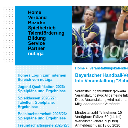
Home
Verband
Bezirke
Spielbetrieb
Talentförderung
Bildung
Service
Partner
nuLiga
Home
>
Veranstaltungskalende
Bayerischer Handball-Ve
Home / Login zum internen
Bereich von nuLiga
Info Veranstaltung "Sch
Jugend-Qualifikation 2026:
Spielpläne und Ergebnisse
Veranstaltungsnummer: q26-404
Veranstaltungstyp: Allgemeine Info
Spielklassen 2026/27:
Diese Veranstaltung wird national 
Tabellen, Spielpläne,
Mitglieder anderer Verbände.
Ergebnisse
Mindestanzahl Teilnehmer: 15
Pokalmeisterschaft 2025/26:
Verfügbare Plätze: 60 (44 frei)
Spielpläne und Ergebnisse
Wartelisten-Plätze: 5 (5 frei)
Freundschaftsspiele 2026/27:
Anmeldeschluss: 18.06.2026