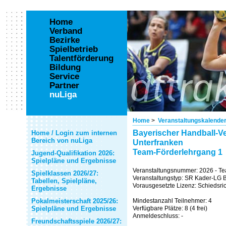
Home
Verband
Bezirke
Spielbetrieb
Talentförderung
Bildung
Service
Partner
nuLiga
Home
>
Veranstaltungskalende
Bayerischer Handball-Ve
Home / Login zum internen
Bereich von nuLiga
Unterfranken
Team-Förderlehrgang 1
Jugend-Qualifikation 2026:
Spielpläne und Ergebnisse
Veranstaltungsnummer: 2026 - T
Spielklassen 2026/27:
Veranstaltungstyp: SR Kader-LG 
Tabellen, Spielpläne,
Vorausgesetzte Lizenz: Schiedsric
Ergebnisse
Pokalmeisterschaft 2025/26:
Mindestanzahl Teilnehmer: 4
Spielpläne und Ergebnisse
Verfügbare Plätze: 8 (4 frei)
Anmeldeschluss: -
Freundschaftsspiele 2026/27: