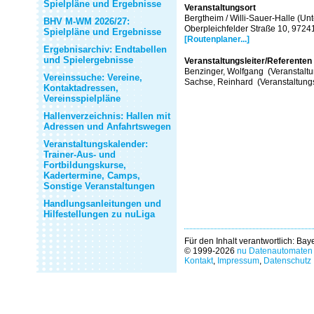
Spielpläne und Ergebnisse
Veranstaltungsort
Bergtheim / Willi-Sauer-Halle (Un
BHV M-WM 2026/27:
Oberpleichfelder Straße 10, 9724
Spielpläne und Ergebnisse
[Routenplaner...]
Ergebnisarchiv: Endtabellen
und Spielergebnisse
Veranstaltungsleiter/Referenten
Benzinger, Wolfgang (Veranstaltun
Vereinssuche: Vereine,
Sachse, Reinhard (Veranstaltungs
Kontaktadressen,
Vereinsspielpläne
Hallenverzeichnis: Hallen mit
Adressen und Anfahrtswegen
Veranstaltungskalender:
Trainer-Aus- und
Fortbildungskurse,
Kadertermine, Camps,
Sonstige Veranstaltungen
Handlungsanleitungen und
Hilfestellungen zu nuLiga
Für den Inhalt verantwortlich: Ba
© 1999-2026
nu Datenautomaten 
Kontakt
,
Impressum
,
Datenschutz