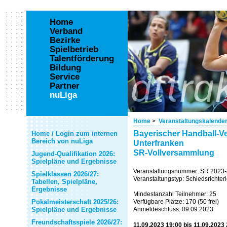
Home
Verband
Bezirke
Spielbetrieb
Talentförderung
Bildung
Service
Partner
nuLiga
Home
>
Veranstaltungskalende
Bayerischer Handball-Ve
Home / Login zum internen
Bereich von nuLiga
Unterfranken
SR-Vollversammlung
Jugend-Qualifikation 2026:
Spielpläne und Ergebnisse
Veranstaltungsnummer: SR 2023-
Spielklassen 2026/27:
Veranstaltungstyp: Schiedsrichte
Tabellen, Spielpläne,
Ergebnisse
Mindestanzahl Teilnehmer: 25
Pokalmeisterschaft 2025/26:
Verfügbare Plätze: 170 (50 frei)
Spielpläne und Ergebnisse
Anmeldeschluss: 09.09.2023
Freundschaftsspiele 2026/27:
11.09.2023 19:00 bis 11.09.2023