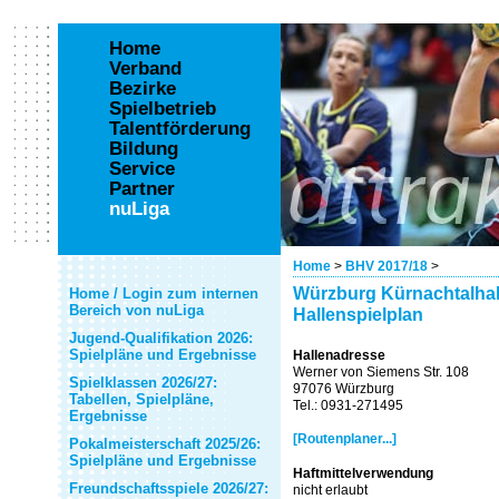
Home
Verband
Bezirke
Spielbetrieb
Talentförderung
Bildung
Service
Partner
nuLiga
Home
>
BHV 2017/18
>
Würzburg Kürnachtalhal
Home / Login zum internen
Bereich von nuLiga
Hallenspielplan
Jugend-Qualifikation 2026:
Spielpläne und Ergebnisse
Hallenadresse
Werner von Siemens Str. 108
Spielklassen 2026/27:
97076 Würzburg
Tabellen, Spielpläne,
Tel.: 0931-271495
Ergebnisse
[Routenplaner...]
Pokalmeisterschaft 2025/26:
Spielpläne und Ergebnisse
Haftmittelverwendung
Freundschaftsspiele 2026/27:
nicht erlaubt