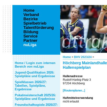
Home
Verband
Bezirke
Spielbetrieb
Talentförderung
Bildung
Service
Partner
nuLiga
Home
>
BHV 2023/24
>
Höchberg Mainlandhalle
Home / Login zum internen
Bereich von nuLiga
Hallenspielplan
Jugend-Qualifikation 2026:
Spielpläne und Ergebnisse
Hallenadresse
Rudolf-Harbig-Platz 3
Spielklassen 2026/27:
97204 Höchberg
Tabellen, Spielpläne,
Ergebnisse
[Routenplaner...]
Pokalmeisterschaft 2025/26:
Haftmittelverwendung
Spielpläne und Ergebnisse
nicht erlaubt
Freundschaftsspiele 2026/27: