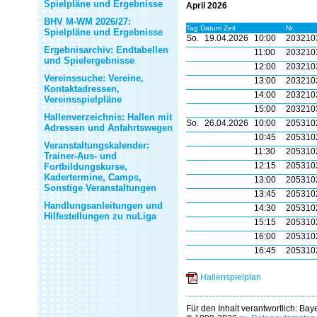
Spielpläne und Ergebnisse
April 2026
BHV M-WM 2026/27:
Tag Datum Zeit
Nr.
Spielpläne und Ergebnisse
So.
19.04.2026
10:00
203210
Ergebnisarchiv: Endtabellen
11:00
203210
und Spielergebnisse
12:00
203210
Vereinssuche: Vereine,
13:00
203210
Kontaktadressen,
14:00
203210
Vereinsspielpläne
15:00
203210
Hallenverzeichnis: Hallen mit
So.
26.04.2026
10:00
205310
Adressen und Anfahrtswegen
10:45
205310
Veranstaltungskalender:
11:30
205310
Trainer-Aus- und
12:15
205310
Fortbildungskurse,
Kadertermine, Camps,
13:00
205310
Sonstige Veranstaltungen
13:45
205310
Handlungsanleitungen und
14:30
205310
Hilfestellungen zu nuLiga
15:15
205310
16:00
205310
16:45
205310
Hallenspielplan
Für den Inhalt verantwortlich: Ba