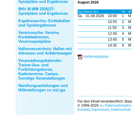
Spielpläne und Ergebnisse
August 2026
BHV M-WM 2026/27:
Tag Datum Zeit
Nr.
A
Spielpläne und Ergebnisse
Sa.
01.08.2026
10:00
1
M
Ergebnisarchiv: Endtabellen
10:55
2
M
und Spielergebnisse
11:50
3
M
Vereinssuche: Vereine,
12:45
4
M
Kontaktadressen,
13:40
5
M
Vereinsspielpläne
14:35
6
M
Hallenverzeichnis: Hallen mit
Adressen und Anfahrtswegen
Hallenspielplan
Veranstaltungskalender:
Trainer-Aus- und
Fortbildungskurse,
Kadertermine, Camps,
Sonstige Veranstaltungen
Handlungsanleitungen und
Hilfestellungen zu nuLiga
Für den Inhalt verantwortlich: Ba
© 1999-2026
nu Datenautomaten 
Kontakt
,
Impressum
,
Datenschutz