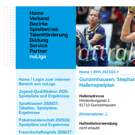
Home
Verband
Bezirke
Spielbetrieb
Talentförderung
Bildung
Service
Partner
nuLiga
Home
>
BHV 2023/24
>
Gunzenhausen, Stephani
Home / Login zum internen
Bereich von nuLiga
Hallenspielplan
Jugend-Qualifikation 2026:
Spielpläne und Ergebnisse
Hallenadresse
Hindenburgplatz 2
Spielklassen 2026/27:
91710 Gunzenhausen
Tabellen, Spielpläne,
Ergebnisse
[Routenplaner...]
Pokalmeisterschaft 2025/26:
Haftmittelverwendung
Spielpläne und Ergebnisse
nicht erlaubt
Freundschaftsspiele 2026/27: