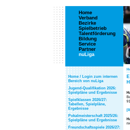
Home
Verband
Bezirke
Spielbetrieb
Talentförderung
Bildung
Service
Partner
nuLiga
H
E
Home / Login zum internen
Bereich von nuLiga
H
Jugend-Qualifikation 2026:
Spielpläne und Ergebnisse
H
B
Spielklassen 2026/27:
9
Tabellen, Spielpläne,
Ergebnisse
[R
Pokalmeisterschaft 2025/26:
H
Spielpläne und Ergebnisse
ni
Freundschaftsspiele 2026/27: