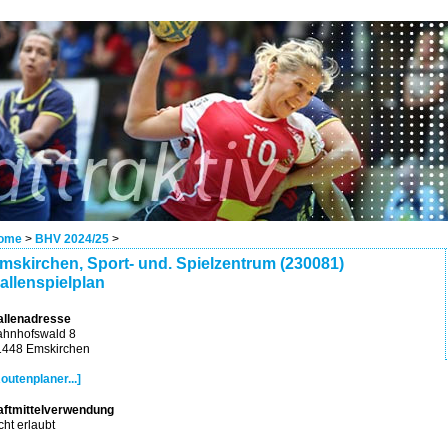
ome
>
BHV 2024/25
>
mskirchen, Sport- und. Spielzentrum (230081)
allenspielplan
allenadresse
ahnhofswald 8
1448 Emskirchen
outenplaner...]
aftmittelverwendung
cht erlaubt