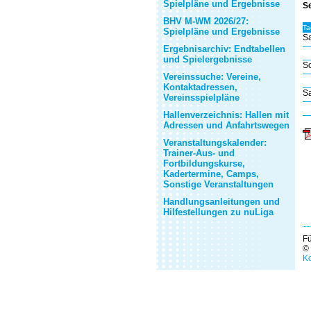
Spielpläne und Ergebnisse
S
BHV M-WM 2026/27:
Ta
Spielpläne und Ergebnisse
Sa
Ergebnisarchiv: Endtabellen
und Spielergebnisse
So
Vereinssuche: Vereine,
Kontaktadressen,
Sa
Vereinsspielpläne
Hallenverzeichnis: Hallen mit
Adressen und Anfahrtswegen
Veranstaltungskalender:
Trainer-Aus- und
Fortbildungskurse,
Kadertermine, Camps,
Sonstige Veranstaltungen
Handlungsanleitungen und
Hilfestellungen zu nuLiga
Fü
©
Ko