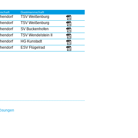
schaft
Gastmannschaft
hendorf
TSV Weißenburg
hendorf
TSV Weißenburg
hendorf
SV Buckenhofen
hendorf
TSV Wendelstein II
hendorf
HG Kunstadt
hendorf
ESV Flügelrad
lösungen