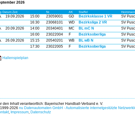
eptember 2026
g Datum Zeit
Nr.
AK
Staffel
Heimmann
.
19.09.2026
15:00
23059001
GD
Bezirksklasse 1 VR
SV Pusc
16:30
23068101
WD
Bezirksliga 2 VR
SV Pusc
.
20.09.2026
14:00
20340401
MC
BL mC N
SV Pusc
16:00
23022004
F
Bezirksoberliga
SV Pusc
.
26.09.2026
15:15
20540201
WB
BL wB N
SV Pusc
17:30
23022005
F
Bezirksoberliga
SV Pusc
Hallenspielplan
r den Inhalt verantwortlich: Bayerischer Handball-Verband e. V.
 1999-2026
nu Datenautomaten GmbH - Automatisierte internetgestützte Netzwerk
ntakt
,
Impressum
,
Datenschutz