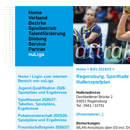
Home
Verband
Bezirke
Spielbetrieb
Talentförderung
Bildung
Service
Partner
nuLiga
Home
>
BHV 2024/25
>
Regensburg, Sporthalle
Home / Login zum internen
Bereich von nuLiga
Hallenspielplan
Jugend-Qualifikation 2026:
Spielpläne und Ergebnisse
Hallenadresse
Dechbettener Brücke 2
Spielklassen 2026/27:
93051 Regensburg
Tabellen, Spielpläne,
Tel.: 0941 / 33791
Ergebnisse
[Routenplaner...]
Pokalmeisterschaft 2025/26:
Spielpläne und Ergebnisse
Bemerkungen
Freundschaftsspiele 2026/27:
WLAN-Anschluss über GS incl. Dr