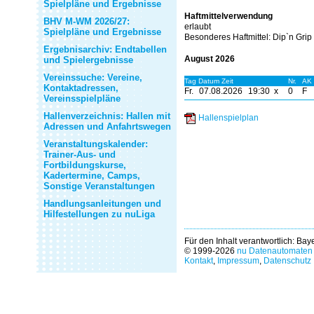
Spielpläne und Ergebnisse
Haftmittelverwendung
BHV M-WM 2026/27:
erlaubt
Spielpläne und Ergebnisse
Besonderes Haftmittel:
Dip`n Grip
Ergebnisarchiv: Endtabellen
August 2026
und Spielergebnisse
Vereinssuche: Vereine,
Tag Datum Zeit
Nr.
AK
Kontaktadressen,
Fr.
07.08.2026
19:30 x
0
F
Vereinsspielpläne
Hallenverzeichnis: Hallen mit
Hallenspielplan
Adressen und Anfahrtswegen
Veranstaltungskalender:
Trainer-Aus- und
Fortbildungskurse,
Kadertermine, Camps,
Sonstige Veranstaltungen
Handlungsanleitungen und
Hilfestellungen zu nuLiga
Für den Inhalt verantwortlich: Ba
© 1999-2026
nu Datenautomaten 
Kontakt
,
Impressum
,
Datenschutz