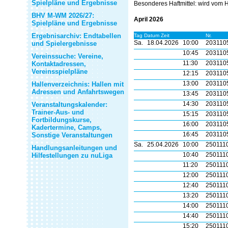
Spielpläne und Ergebnisse
Besonderes Haftmittel:
wird vom H
BHV M-WM 2026/27:
April 2026
Spielpläne und Ergebnisse
Ergebnisarchiv: Endtabellen
Tag Datum Zeit
Nr.
Sa.
18.04.2026
10:00
203110
und Spielergebnisse
10:45
203110
Vereinssuche: Vereine,
11:30
203110
Kontaktadressen,
Vereinsspielpläne
12:15
203110
13:00
203110
Hallenverzeichnis: Hallen mit
Adressen und Anfahrtswegen
13:45
203110
14:30
203110
Veranstaltungskalender:
Trainer-Aus- und
15:15
203110
Fortbildungskurse,
16:00
203110
Kadertermine, Camps,
16:45
203110
Sonstige Veranstaltungen
Sa.
25.04.2026
10:00
250111
Handlungsanleitungen und
10:40
250111
Hilfestellungen zu nuLiga
11:20
250111
12:00
250111
12:40
250111
13:20
250111
14:00
250111
14:40
250111
15:20
250111