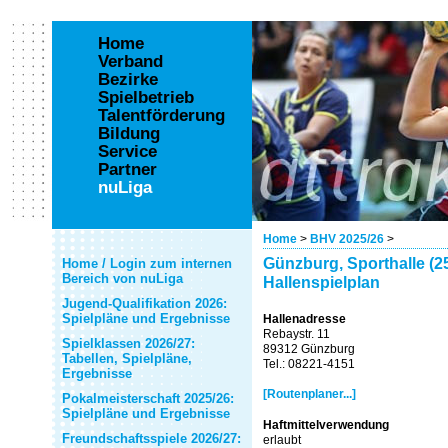
Home
Verband
Bezirke
Spielbetrieb
Talentförderung
Bildung
Service
Partner
nuLiga
Home
>
BHV 2025/26
>
Günzburg, Sporthalle (2
Home / Login zum internen
Bereich von nuLiga
Hallenspielplan
Jugend-Qualifikation 2026:
Spielpläne und Ergebnisse
Hallenadresse
Rebaystr. 11
Spielklassen 2026/27:
89312 Günzburg
Tabellen, Spielpläne,
Tel.: 08221-4151
Ergebnisse
[Routenplaner...]
Pokalmeisterschaft 2025/26:
Spielpläne und Ergebnisse
Haftmittelverwendung
Freundschaftsspiele 2026/27:
erlaubt