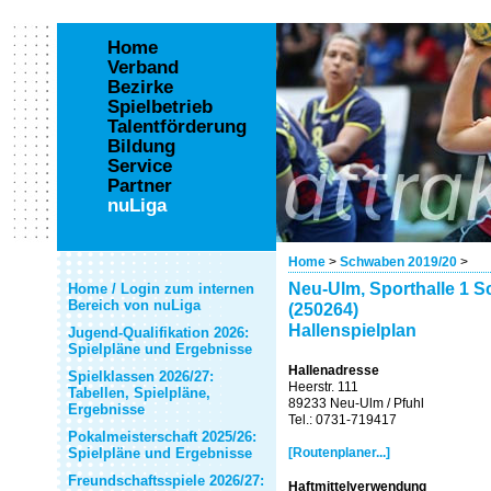
Home
Verband
Bezirke
Spielbetrieb
Talentförderung
Bildung
Service
Partner
nuLiga
Home
>
Schwaben 2019/20
>
Neu-Ulm, Sporthalle 1 S
Home / Login zum internen
Bereich von nuLiga
(250264)
Hallenspielplan
Jugend-Qualifikation 2026:
Spielpläne und Ergebnisse
Hallenadresse
Spielklassen 2026/27:
Heerstr. 111
Tabellen, Spielpläne,
89233 Neu-Ulm / Pfuhl
Ergebnisse
Tel.: 0731-719417
Pokalmeisterschaft 2025/26:
Spielpläne und Ergebnisse
[Routenplaner...]
Freundschaftsspiele 2026/27:
Haftmittelverwendung