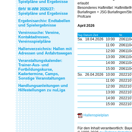
Spielpläne und Ergebnisse
erlaubt
Besonderes Haftmittel:
Haftmittelf
BHV M-WM 2026/27:
Burlafingen + JSG Burlafingen/Str
Spielpläne und Ergebnisse
Profcare
Ergebnisarchiv: Endtabellen
und Spielergebnisse
April 2026
Vereinssuche: Vereine,
Tag Datum Zeit
Nr.
Kontaktadressen,
Sa.
18.04.2026
10:00
206110
Vereinsspielpläne
11:00
206110
Hallenverzeichnis: Hallen mit
12:00
206110
Adressen und Anfahrtswegen
13:00
206110
Veranstaltungskalender:
14:00
206110
Trainer-Aus- und
15:00
206110
Fortbildungskurse,
Kadertermine, Camps,
So.
26.04.2026
10:00
202210
Sonstige Veranstaltungen
11:00
202210
Handlungsanleitungen und
12:00
202210
Hilfestellungen zu nuLiga
13:00
202210
14:00
202210
15:00
202210
Hallenspielplan
Für den Inhalt verantwortlich: Ba