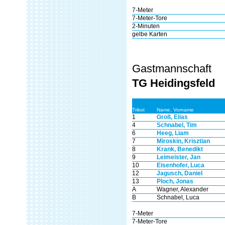
7-Meter
7-Meter-Tore
2-Minuten
gelbe Karten
Gastmannschaft
TG Heidingsfeld
Trikot
Name, Vorname
1
Groß, Elias
4
Schnabel, Tim
6
Heeg, Liam
7
Miroskin, Krisztian
8
Krank, Benedikt
9
Leimeister, Jan
10
Eisenhofer, Luca
12
Jagusch, Daniel
13
Ploch, Jonas
A
Wagner, Alexander
B
Schnabel, Luca
7-Meter
7-Meter-Tore