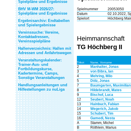
Spielpläne und Ergebnisse
BHV M-WM 2026/27:
Spielnummer
20053050
Spielpläne und Ergebnisse
Datum
02.10.2022, S
Spielort
Höchberg Main
Ergebnisarchiv: Endtabellen
und Spielergebnisse
Vereinssuche: Vereine,
Kontaktadressen,
Heimmannschaft
Vereinsspielpläne
TG Höchberg II
Hallenverzeichnis: Hallen mit
Adressen und Anfahrtswegen
Veranstaltungskalender:
Trikot
Name, Vorname
Trainer-Aus- und
2
Manhalter, Jonas
Fortbildungskurse,
3
von Bibra, Ian
Kadertermine, Camps,
4
Mehring, Milo
Sonstige Veranstaltungen
5
Dölz, Jonas
Handlungsanleitungen und
7
Baumgarten, Maximilian
Hilfestellungen zu nuLiga
8
Hildebrandt, Mates
9
Bischof, Luca
12
Seubert, Noah
13
Hainbuch, Fabian
14
Wegerich, Jakob
15
Schubert, Tim
16
Gamedi, Nesta
A
Stamm, Michel
B
Röthlein, Marius