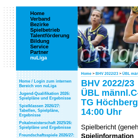
Home
Verband
Bezirke
Spielbetrieb
Talentförderung
Bildung
Service
Partner
nuLiga
Home
>
BHV 2022/23
>
ÜBL män
BHV 2022/23
Home / Login zum internen
Bereich von nuLiga
ÜBL männl.C
Jugend-Qualifikation 2026:
Spielpläne und Ergebnisse
TG Höchberg I
Spielklassen 2026/27:
14:00 Uhr
Tabellen, Spielpläne,
Ergebnisse
Pokalmeisterschaft 2025/26:
Spielbericht (gene
Spielpläne und Ergebnisse
Spielinformation
Freundschaftsspiele 2026/27: