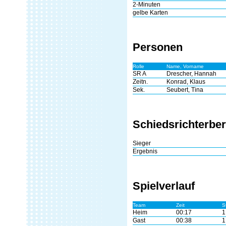
2-Minuten
gelbe Karten
Personen
Rolle
Name, Vorname
SR A
Drescher, Hannah
Zeitn.
Konrad, Klaus
Sek.
Seubert, Tina
Schiedsrichterber
Sieger
Ergebnis
Spielverlauf
Team
Zeit
S
Heim
00:17
1
Gast
00:38
1