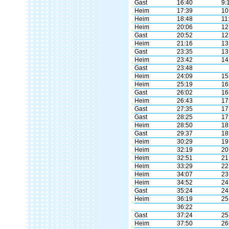
Gast
16:40
9:
Heim
17:39
10
Heim
18:48
11
Heim
20:06
12
Gast
20:52
12
Heim
21:16
13
Gast
23:35
13
Heim
23:42
14
Gast
23:48
Heim
24:09
15
Heim
25:19
16
Gast
26:02
16
Heim
26:43
17
Gast
27:35
17
Gast
28:25
17
Heim
28:50
18
Gast
29:37
18
Heim
30:29
19
Heim
32:19
20
Heim
32:51
21
Heim
33:29
22
Heim
34:07
23
Heim
34:52
24
Gast
35:24
24
Heim
36:19
25
36:22
Gast
37:24
25
Heim
37:50
26