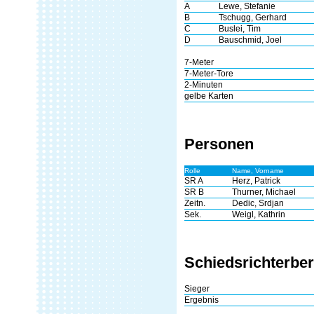
A
Lewe, Stefanie
B
Tschugg, Gerhard
C
Buslei, Tim
D
Bauschmid, Joel
7-Meter
7-Meter-Tore
2-Minuten
gelbe Karten
Personen
Rolle
Name, Vorname
SR A
Herz, Patrick
SR B
Thurner, Michael
Zeitn.
Dedic, Srdjan
Sek.
Weigl, Kathrin
Schiedsrichterber
Sieger
Ergebnis