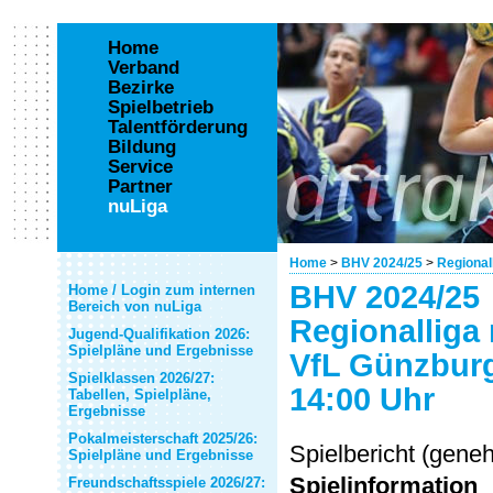
Home
Verband
Bezirke
Spielbetrieb
Talentförderung
Bildung
Service
Partner
nuLiga
Home
>
BHV 2024/25
>
Regional
BHV 2024/25
Home / Login zum internen
Bereich von nuLiga
Regionalliga
Jugend-Qualifikation 2026:
Spielpläne und Ergebnisse
VfL Günzburg
Spielklassen 2026/27:
14:00 Uhr
Tabellen, Spielpläne,
Ergebnisse
Pokalmeisterschaft 2025/26:
Spielbericht (gene
Spielpläne und Ergebnisse
Spielinformation
Freundschaftsspiele 2026/27: