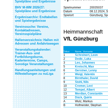
Spielpläne und Ergebnisse
BHV M-WM 2026/27:
Spielnummer
20035037
Spielpläne und Ergebnisse
Datum
08.12.2024, S
Spielort
Günzburg, Spo
Ergebnisarchiv: Endtabellen
und Spielergebnisse
Vereinssuche: Vereine,
Kontaktadressen,
Heimmannschaft
Vereinsspielpläne
VfL Günzburg
Hallenverzeichnis: Hallen mit
Adressen und Anfahrtswegen
Veranstaltungskalender:
Trikot
Name, Vorname
Trainer-Aus- und
1
Schreinert, Leon
Fortbildungskurse,
2
Dedic, Luka
Kadertermine, Camps,
3
Leo, Johannes
Sonstige Veranstaltungen
5
Kretschi, Max
Handlungsanleitungen und
6
Gerstner, Lenny
Hilfestellungen zu nuLiga
7
Weigl, Valentin
8
Birnthaler, David
9
Stohl, Nils
10
Cremer, Levi
12
Tempel, Albert
13
Merdian, Constantin
14
Dück, Quirin
A
Wulz, Markus
B
Hofmeister, Stephan