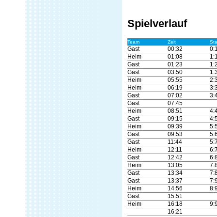
Spielverlauf
Team
Zeit
St
Gast
00:32
0:
Heim
01:08
1:
Gast
01:23
1:
Gast
03:50
1:
Heim
05:55
2:
Heim
06:19
3:
Gast
07:02
3:
Gast
07:45
Heim
08:51
4:
Gast
09:15
4:
Heim
09:39
5:
Gast
09:53
5:
Gast
11:44
5:
Heim
12:11
6:
Gast
12:42
6:
Heim
13:05
7:
Gast
13:34
7:
Gast
13:37
7:
Heim
14:56
8:
Gast
15:51
Heim
16:18
9:
16:21