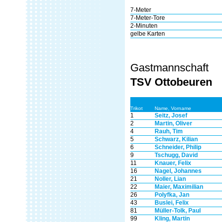
7-Meter
7-Meter-Tore
2-Minuten
gelbe Karten
Gastmannschaft
TSV Ottobeuren
Trikot
Name, Vorname
1
Seitz, Josef
2
Martin, Oliver
4
Rauh, Tim
5
Schwarz, Kilian
6
Schneider, Philip
9
Tschugg, David
11
Knauer, Felix
16
Nagel, Johannes
21
Noller, Lian
22
Maier, Maximilian
26
Polyfka, Jan
43
Buslei, Felix
81
Müller-Tolk, Paul
99
Kling, Martin