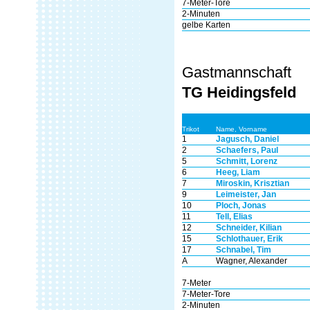
7-Meter-Tore
2-Minuten
gelbe Karten
Gastmannschaft
TG Heidingsfeld
Trikot
Name, Vorname
1
Jagusch, Daniel
2
Schaefers, Paul
5
Schmitt, Lorenz
6
Heeg, Liam
7
Miroskin, Krisztian
9
Leimeister, Jan
10
Ploch, Jonas
11
Tell, Elias
12
Schneider, Kilian
15
Schlothauer, Erik
17
Schnabel, Tim
A
Wagner, Alexander
7-Meter
7-Meter-Tore
2-Minuten