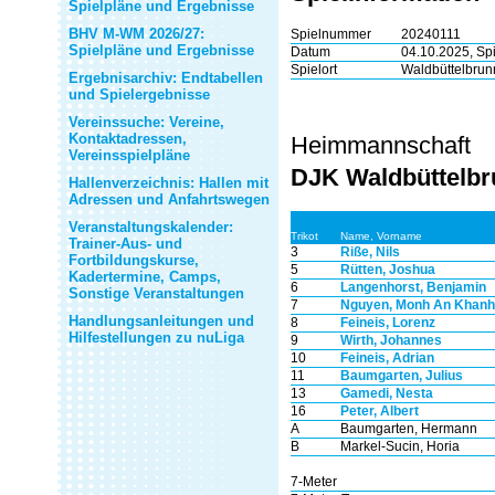
Spielpläne und Ergebnisse
BHV M-WM 2026/27:
Spielnummer
20240111
Spielpläne und Ergebnisse
Datum
04.10.2025, Sp
Spielort
Waldbüttelbrunn
Ergebnisarchiv: Endtabellen
und Spielergebnisse
Vereinssuche: Vereine,
Kontaktadressen,
Heimmannschaft
Vereinsspielpläne
DJK Waldbüttelb
Hallenverzeichnis: Hallen mit
Adressen und Anfahrtswegen
Veranstaltungskalender:
Trikot
Name, Vorname
Trainer-Aus- und
3
Riße, Nils
Fortbildungskurse,
5
Rütten, Joshua
Kadertermine, Camps,
6
Langenhorst, Benjamin
Sonstige Veranstaltungen
7
Nguyen, Monh An Khanh
Handlungsanleitungen und
8
Feineis, Lorenz
Hilfestellungen zu nuLiga
9
Wirth, Johannes
10
Feineis, Adrian
11
Baumgarten, Julius
13
Gamedi, Nesta
16
Peter, Albert
A
Baumgarten, Hermann
B
Markel-Sucin, Horia
7-Meter