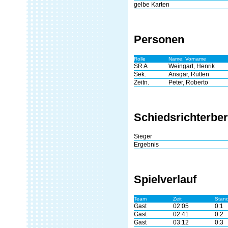
gelbe Karten
Personen
Rolle
Name, Vorname
SR A
Weingart, Henrik
Sek.
Ansgar, Rütten
Zeitn.
Peter, Roberto
Schiedsrichterber
Sieger
Ergebnis
Spielverlauf
Team
Zeit
Stan
Gast
02:05
0:1
Gast
02:41
0:2
Gast
03:12
0:3