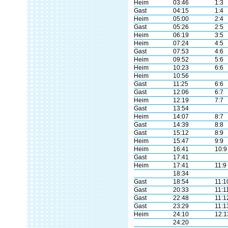
Heim
03:46
1:3
Gast
04:15
1:4
Heim
05:00
2:4
Gast
05:26
2:5
Heim
06:19
3:5
Heim
07:24
4:5
Gast
07:53
4:6
Heim
09:52
5:6
Heim
10:23
6:6
Heim
10:56
Gast
11:25
6:6
Gast
12:06
6:7
Heim
12:19
7:7
Gast
13:54
Heim
14:07
8:7
Gast
14:39
8:8
Gast
15:12
8:9
Heim
15:47
9:9
Heim
16:41
10:9
Gast
17:41
Heim
17:41
11:9
18:34
Gast
18:54
11:1
Gast
20:33
11:1
Gast
22:48
11:1
Gast
23:29
11:1
Heim
24:10
12:1
24:20