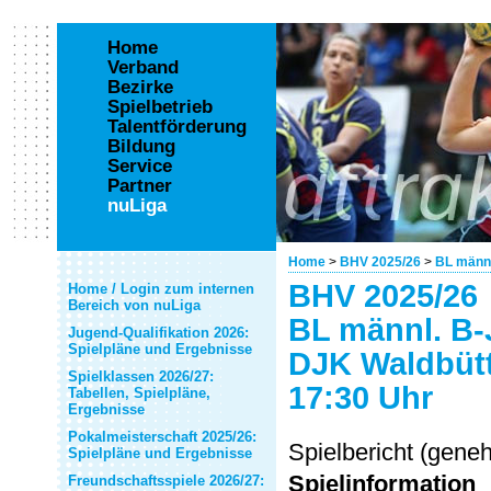
Home
Verband
Bezirke
Spielbetrieb
Talentförderung
Bildung
Service
Partner
nuLiga
Home
>
BHV 2025/26
>
BL männl
BHV 2025/26
Home / Login zum internen
Bereich von nuLiga
BL männl. B-
Jugend-Qualifikation 2026:
Spielpläne und Ergebnisse
DJK Waldbütt
Spielklassen 2026/27:
17:30 Uhr
Tabellen, Spielpläne,
Ergebnisse
Pokalmeisterschaft 2025/26:
Spielbericht (gene
Spielpläne und Ergebnisse
Spielinformation
Freundschaftsspiele 2026/27: