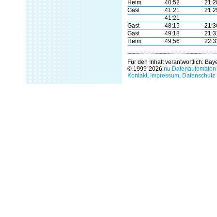
Heim
40:52
21:2
Gast
41:21
21:2
41:21
Gast
48:15
21:3
Gast
49:18
21:3
Heim
49:56
22:3
Für den Inhalt verantwortlich: Ba
© 1999-2026
nu Datenautomaten 
Kontakt
,
Impressum
,
Datenschutz