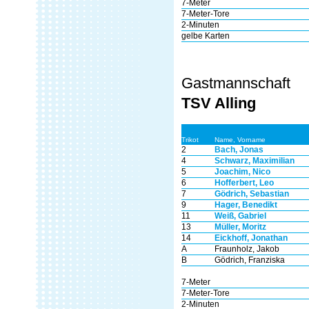
7-Meter
7-Meter-Tore
2-Minuten
gelbe Karten
Gastmannschaft
TSV Alling
Trikot
Name, Vorname
2
Bach, Jonas
4
Schwarz, Maximilian
5
Joachim, Nico
6
Hofferbert, Leo
7
Gödrich, Sebastian
9
Hager, Benedikt
11
Weiß, Gabriel
13
Müller, Moritz
14
Eickhoff, Jonathan
A
Fraunholz, Jakob
B
Gödrich, Franziska
7-Meter
7-Meter-Tore
2-Minuten