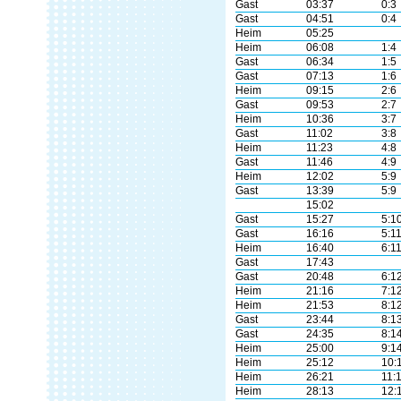
Gast
03:37
0:3
Gast
04:51
0:4
Heim
05:25
Heim
06:08
1:4
Gast
06:34
1:5
Gast
07:13
1:6
Heim
09:15
2:6
Gast
09:53
2:7
Heim
10:36
3:7
Gast
11:02
3:8
Heim
11:23
4:8
Gast
11:46
4:9
Heim
12:02
5:9
Gast
13:39
5:9
15:02
Gast
15:27
5:1
Gast
16:16
5:1
Heim
16:40
6:1
Gast
17:43
Gast
20:48
6:1
Heim
21:16
7:1
Heim
21:53
8:1
Gast
23:44
8:1
Gast
24:35
8:1
Heim
25:00
9:1
Heim
25:12
10:
Heim
26:21
11:
Heim
28:13
12: