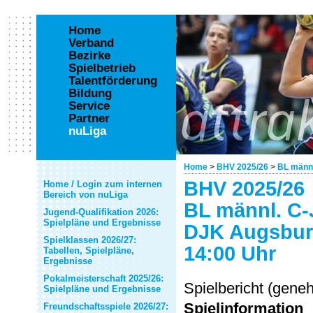
Home
Verband
Bezirke
Spielbetrieb
Talentförderung
Bildung
Service
Partner
nuLiga
Home
>
BHV 2025/26
>
BL männl
BHV 2025/26
Home / Login zum internen
Bereich von nuLiga
BL männl. C-
Jugend-Qualifikation 2026:
Spielpläne und Ergebnisse
DJK Augsburg
Spielklassen 2026/27:
14:00 Uhr
Tabellen, Spielpläne,
Ergebnisse
Pokalmeisterschaft 2025/26:
Spielbericht (gene
Spielpläne und Ergebnisse
Spielinformation
Freundschaftsspiele 2026/27: