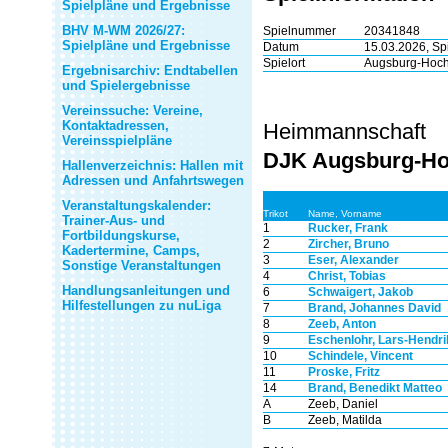
Spielpläne und Ergebnisse
BHV M-WM 2026/27:
Spielnummer
20341848
Spielpläne und Ergebnisse
Datum
15.03.2026, Sp
Spielort
Augsburg-Hochz
Ergebnisarchiv: Endtabellen
und Spielergebnisse
Vereinssuche: Vereine,
Kontaktadressen,
Heimmannschaft
Vereinsspielpläne
DJK Augsburg-Ho
Hallenverzeichnis: Hallen mit
Adressen und Anfahrtswegen
Veranstaltungskalender:
Trikot
Name, Vorname
Trainer-Aus- und
1
Rucker, Frank
Fortbildungskurse,
2
Zircher, Bruno
Kadertermine, Camps,
3
Eser, Alexander
Sonstige Veranstaltungen
4
Christ, Tobias
Handlungsanleitungen und
6
Schwaigert, Jakob
Hilfestellungen zu nuLiga
7
Brand, Johannes David
8
Zeeb, Anton
9
Eschenlohr, Lars-Hendri
10
Schindele, Vincent
11
Proske, Fritz
14
Brand, Benedikt Matteo
A
Zeeb, Daniel
B
Zeeb, Matilda