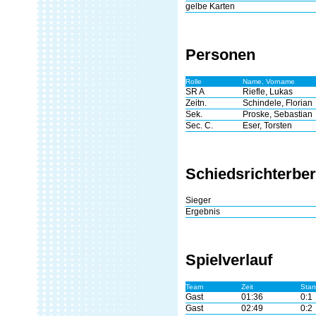
gelbe Karten
Personen
Rolle
Name, Vorname
SR A
Riefle, Lukas
Zeitn.
Schindele, Florian
Sek.
Proske, Sebastian
Sec. C.
Eser, Torsten
Schiedsrichterber
Sieger
Ergebnis
Spielverlauf
Team
Zeit
Sta
Gast
01:36
0:1
Gast
02:49
0:2