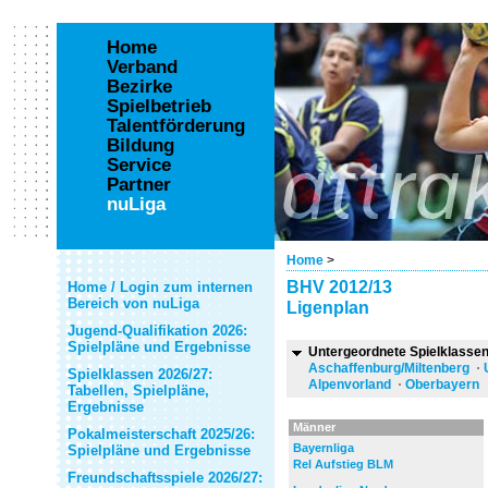
Home
Verband
Bezirke
Spielbetrieb
Talentförderung
Bildung
Service
Partner
nuLiga
Home
>
BHV 2012/13
Home / Login zum internen
Bereich von nuLiga
Ligenplan
Jugend-Qualifikation 2026:
Spielpläne und Ergebnisse
Untergeordnete Spielklasse
Aschaffenburg/Miltenberg
Spielklassen 2026/27:
Alpenvorland
Oberbayern
Tabellen, Spielpläne,
Ergebnisse
Männer
Pokalmeisterschaft 2025/26:
Bayernliga
Spielpläne und Ergebnisse
Rel Aufstieg BLM
Freundschaftsspiele 2026/27: