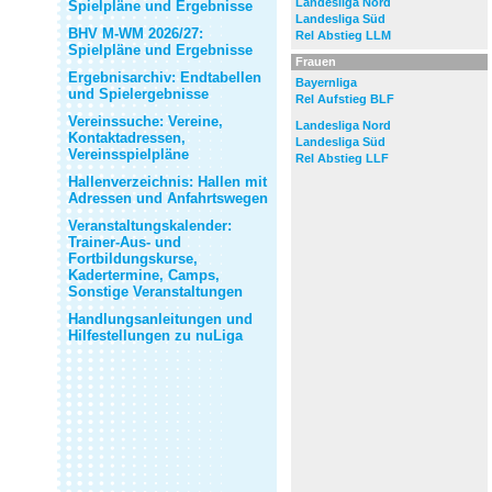
Landesliga Nord
Spielpläne und Ergebnisse
Landesliga Süd
BHV M-WM 2026/27:
Rel Abstieg LLM
Spielpläne und Ergebnisse
Frauen
Ergebnisarchiv: Endtabellen
Bayernliga
und Spielergebnisse
Rel Aufstieg BLF
Vereinssuche: Vereine,
Landesliga Nord
Kontaktadressen,
Landesliga Süd
Vereinsspielpläne
Rel Abstieg LLF
Hallenverzeichnis: Hallen mit
Adressen und Anfahrtswegen
Veranstaltungskalender:
Trainer-Aus- und
Fortbildungskurse,
Kadertermine, Camps,
Sonstige Veranstaltungen
Handlungsanleitungen und
Hilfestellungen zu nuLiga