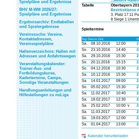
...weitere Hallen
Spielpläne und Ergebnisse
Tabelle
Oberbayern 201
BHV M-WM 2026/27:
Bezirksklasse m
Spielpläne und Ergebnisse
3. Platz 17:11 P
8 Siege 1 Unent
Ergebnisarchiv: Endtabellen
und Spielergebnisse
Spieltermine
Vereinssuche: Vereine,
Kontaktadressen,
Tag Datum Zeit
H
Vereinsspielpläne
Sa.
08.10.2016
12:00
2
So.
23.10.2016
14:40
2
Hallenverzeichnis: Hallen mit
Adressen und Anfahrtswegen
Sa.
29.10.2016
15:30
2
So.
20.11.2016
15:15
2
Veranstaltungskalender:
Trainer-Aus- und
So.
04.12.2016
10:30
2
Fortbildungskurse,
Sa.
10.12.2016
15:30
2
Kadertermine, Camps,
Sa.
14.01.2017
09:00
2
Sonstige Veranstaltungen
So.
05.02.2017
15:30
2
Handlungsanleitungen und
Sa.
11.02.2017
10:40
2
Hilfestellungen zu nuLiga
Sa.
18.02.2017
12:30
2
Sa.
25.02.2017
10:00 v
2
Sa.
11.03.2017
15:00
2
So.
19.03.2017
12:00
2
Sa.
01.04.2017
13:00
2
Kalender herunterladen