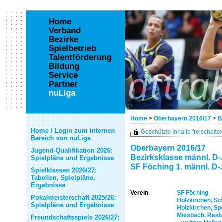
Home
Verband
Bezirke
Spielbetrieb
Talentförderung
Bildung
Service
Partner
nuLiga
Home
>
Oberbayern 2016/17
>
B
Home / Login zum internen
Geschützte Inhalte freischalten 
Bereich von nuLiga
Oberbayern 2016/17
Jugend-Qualifikation 2026:
Bezirksklasse männl. D-J
Spielpläne und Ergebnisse
SF Föching 1. männl. D
Spielklassen 2026/27:
Tabellen, Spielpläne,
Ergebnisse
Verein
SF Föching
Pokalmeisterschaft 2025/26:
Holzkirchen, Sc
Spielpläne und Ergebnisse
Holzkirchen, Sp
Miesbach, Real
Freundschaftsspiele 2026/27: