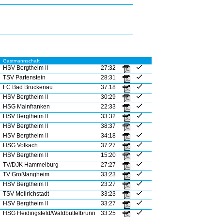
Gastmannschaft
HSV Bergtheim II
27:32
TSV Partenstein
28:31
FC Bad Brückenau
37:18
HSV Bergtheim II
30:29
HSG Mainfranken
22:33
HSV Bergtheim II
33:32
HSV Bergtheim II
38:37
HSV Bergtheim II
34:18
HSG Volkach
37:27
HSV Bergtheim II
15:20
TV/DJK Hammelburg
27:27
TV Großlangheim
33:23
HSV Bergtheim II
23:27
TSV Mellrichstadt
33:23
HSV Bergtheim II
33:27
HSG Heidingsfeld/Waldbüttelbrunn
33:25