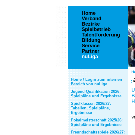
Home
Verband
Bezirke
Spielbetrieb
Talentförderung
Bildung
Service
Partner
nuLiga
H
Home / Login zum internen
Bereich von nuLiga
U
Jugend-Qualifikation 2026:
B
Spielpläne und Ergebnisse
H
Spielklassen 2026/27:
Tabellen, Spielpläne,
Ergebnisse
Ve
Pokalmeisterschaft 2025/26:
Spielpläne und Ergebnisse
Freundschaftsspiele 2026/27: