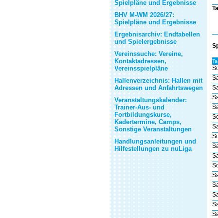
Spielpläne und Ergebnisse
Ta
BHV M-WM 2026/27:
Spielpläne und Ergebnisse
Ergebnisarchiv: Endtabellen
und Spielergebnisse
Sp
Vereinssuche: Vereine,
Kontaktadressen,
Ta
Vereinsspielpläne
So
Sa
Hallenverzeichnis: Hallen mit
Adressen und Anfahrtswegen
Sa
Sa
Veranstaltungskalender:
Trainer-Aus- und
Sa
Fortbildungskurse,
So
Kadertermine, Camps,
Sa
Sonstige Veranstaltungen
So
Handlungsanleitungen und
Sa
Hilfestellungen zu nuLiga
Sa
So
Sa
Sa
Sa
Sa
Sa