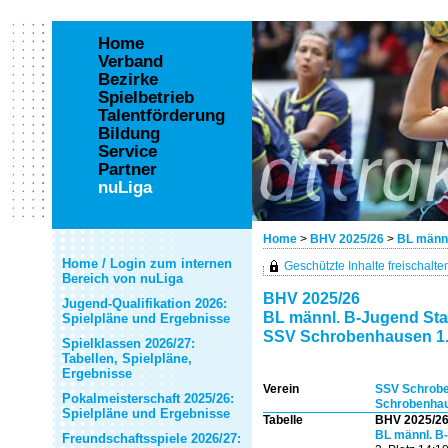
Home
Verband
Bezirke
Spielbetrieb
Talentförderung
Bildung
Service
Partner
nuLiga
Home
>
BHV 2025/26
>
BL männl
Home / Login zum internen
Geschützte Inhalte freischalten 
Bereich von nuLiga
BHV 2025/26
Jugend-Qualifikation 2026:
BL männl. B-Jugend Staff
Spielpläne und Ergebnisse
SSV Schrobenhausen 1.
Spielklassen 2026/27:
Tabellen, Spielpläne,
Ergebnisse
Verein
SSV Schrob
Pokalmeisterschaft 2025/26:
Schrobenhau
Spielpläne und Ergebnisse
Tabelle
BHV 2025/2
BL männl. B-
Freundschaftsspiele 2026/27: