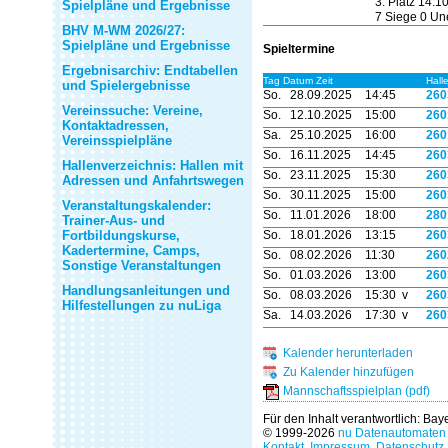
3. Platz 14:1
Spielpläne und Ergebnisse
7 Siege 0 Un
BHV M-WM 2026/27:
Spielpläne und Ergebnisse
Spieltermine
Ergebnisarchiv: Endtabellen
Tag Datum Zeit
Hall
und Spielergebnisse
So.
28.09.2025
14:45
260
Vereinssuche: Vereine,
So.
12.10.2025
15:00
260
Kontaktadressen,
Sa.
25.10.2025
16:00
260
Vereinsspielpläne
So.
16.11.2025
14:45
260
Hallenverzeichnis: Hallen mit
So.
23.11.2025
15:30
260
Adressen und Anfahrtswegen
So.
30.11.2025
15:00
260
Veranstaltungskalender:
So.
11.01.2026
18:00
280
Trainer-Aus- und
Fortbildungskurse,
So.
18.01.2026
13:15
260
Kadertermine, Camps,
So.
08.02.2026
11:30
260
Sonstige Veranstaltungen
So.
01.03.2026
13:00
260
Handlungsanleitungen und
So.
08.03.2026
15:30 v
260
Hilfestellungen zu nuLiga
Sa.
14.03.2026
17:30 v
260
Kalender herunterladen
Zu Kalender hinzufügen
Mannschaftsspielplan (pdf)
Für den Inhalt verantwortlich: Ba
© 1999-2026
nu Datenautomaten 
Kontakt
,
Impressum
,
Datenschutz