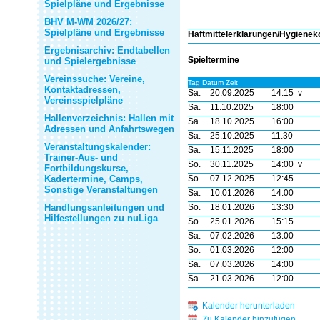
Spielpläne und Ergebnisse
BHV M-WM 2026/27:
Spielpläne und Ergebnisse
Haftmittelerklärungen/Hygienek
Ergebnisarchiv: Endtabellen
Spieltermine
und Spielergebnisse
Vereinssuche: Vereine,
Tag Datum Zeit
Kontaktadressen,
Sa.
20.09.2025
14:15 v
Vereinsspielpläne
Sa.
11.10.2025
18:00
Hallenverzeichnis: Hallen mit
Sa.
18.10.2025
16:00
Adressen und Anfahrtswegen
Sa.
25.10.2025
11:30
Veranstaltungskalender:
Sa.
15.11.2025
18:00
Trainer-Aus- und
So.
30.11.2025
14:00 v
Fortbildungskurse,
Kadertermine, Camps,
So.
07.12.2025
12:45
Sonstige Veranstaltungen
Sa.
10.01.2026
14:00
Handlungsanleitungen und
So.
18.01.2026
13:30
Hilfestellungen zu nuLiga
So.
25.01.2026
15:15
Sa.
07.02.2026
13:00
So.
01.03.2026
12:00
Sa.
07.03.2026
14:00
Sa.
21.03.2026
12:00
Kalender herunterladen
Zu Kalender hinzufügen