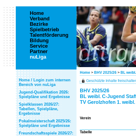
Home
Verband
Bezirke
Spielbetrieb
Talentförderung
Bildung
Service
Partner
nuLiga
Home
>
BHV 2025/26
>
BL weibl
Home / Login zum internen
Geschützte Inhalte freischalten 
Bereich von nuLiga
BHV 2025/26
Jugend-Qualifikation 2026:
BL weibl. C-Jugend Staf
Spielpläne und Ergebnisse
TV Gerolzhofen 1. weibl
Spielklassen 2026/27:
Tabellen, Spielpläne,
Ergebnisse
Verein
Pokalmeisterschaft 2025/26:
Spielpläne und Ergebnisse
Tabelle
Freundschaftsspiele 2026/27: