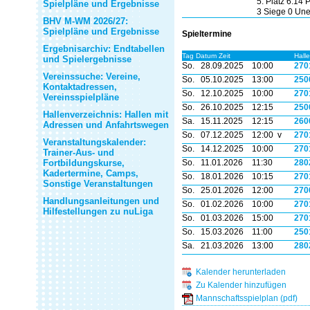
5. Platz 6:14
Spielpläne und Ergebnisse
3 Siege 0 Une
BHV M-WM 2026/27:
Spielpläne und Ergebnisse
Spieltermine
Ergebnisarchiv: Endtabellen
Tag Datum Zeit
Halle
und Spielergebnisse
So.
28.09.2025
10:00
270
Vereinssuche: Vereine,
So.
05.10.2025
13:00
250
Kontaktadressen,
So.
12.10.2025
10:00
270
Vereinsspielpläne
So.
26.10.2025
12:15
250
Hallenverzeichnis: Hallen mit
Sa.
15.11.2025
12:15
260
Adressen und Anfahrtswegen
So.
07.12.2025
12:00 v
270
Veranstaltungskalender:
So.
14.12.2025
10:00
270
Trainer-Aus- und
Fortbildungskurse,
So.
11.01.2026
11:30
280
Kadertermine, Camps,
So.
18.01.2026
10:15
270
Sonstige Veranstaltungen
So.
25.01.2026
12:00
270
Handlungsanleitungen und
So.
01.02.2026
10:00
270
Hilfestellungen zu nuLiga
So.
01.03.2026
15:00
270
So.
15.03.2026
11:00
250
Sa.
21.03.2026
13:00
280
Kalender herunterladen
Zu Kalender hinzufügen
Mannschaftsspielplan (pdf)