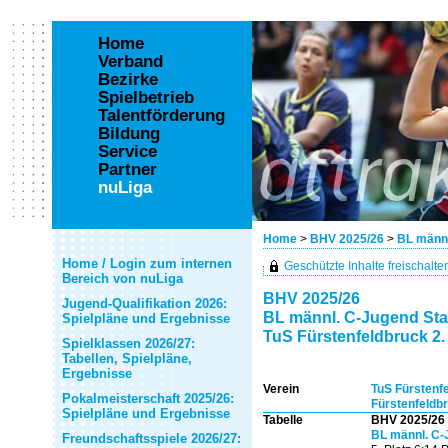
Home
Verband
Bezirke
Spielbetrieb
Talentförderung
Bildung
Service
Partner
nuLiga
Home
>
BHV 2025/26
>
BL männl
Home / Login zum internen
Geschützte Inhalte freischalten 
Bereich von nuLiga
BHV 2025/26
Jugend-Qualifikation 2026:
BL männl. C-Jugend Staf
Spielpläne und Ergebnisse
TuS Fürstenfeldbruck 2
Spielklassen 2026/27:
Tabellen, Spielpläne,
Ergebnisse
Verein
TuS Fürstenf
Pokalmeisterschaft 2025/26:
Fürstenfeldbr
Spielpläne und Ergebnisse
Tabelle
BHV 2025/26
BL männl. C-
Freundschaftsspiele 2026/27: