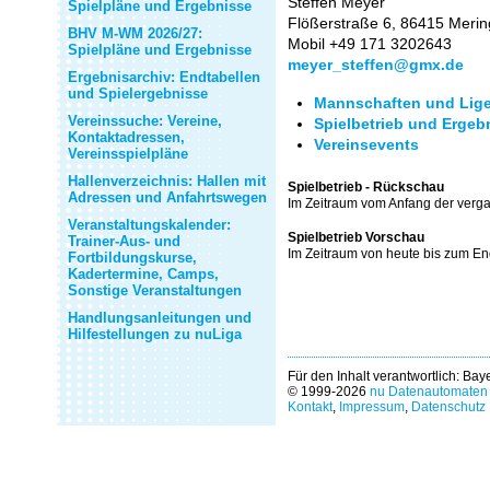
Steffen Meyer
Spielpläne und Ergebnisse
Flößerstraße 6, 86415 Merin
BHV M-WM 2026/27:
Mobil +49 171 3202643
Spielpläne und Ergebnisse
meyer_steffen@gmx.de
Ergebnisarchiv: Endtabellen
und Spielergebnisse
Mannschaften und Lige
Vereinssuche: Vereine,
Spielbetrieb und Ergeb
Kontaktadressen,
Vereinsevents
Vereinsspielpläne
Hallenverzeichnis: Hallen mit
Spielbetrieb - Rückschau
Adressen und Anfahrtswegen
Im Zeitraum vom Anfang der verg
Veranstaltungskalender:
Spielbetrieb Vorschau
Trainer-Aus- und
Im Zeitraum von heute bis zum E
Fortbildungskurse,
Kadertermine, Camps,
Sonstige Veranstaltungen
Handlungsanleitungen und
Hilfestellungen zu nuLiga
Für den Inhalt verantwortlich: Ba
© 1999-2026
nu Datenautomaten 
Kontakt
,
Impressum
,
Datenschutz