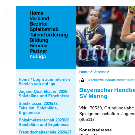
Home
Verband
Bezirke
Spielbetrieb
Talentförderung
Bildung
Service
Partner
nuLiga
Home
>
Vereine
>
Home / Login zum internen
Geschützte Inhalte freischalten 
Bereich von nuLiga
Bayerischer Handbal
Jugend-Qualifikation 2026:
SV Mering
Spielpläne und Ergebnisse
Spielklassen 2026/27:
VNr.: 70539, Gründungsjahr:
Tabellen, Spielpläne,
Ergebnisse
Spielgemeinschaften: Jugen
(90511)
Pokalmeisterschaft 2025/26:
Spielpläne und Ergebnisse
Kontaktadresse
Freundschaftsspiele 2026/27: