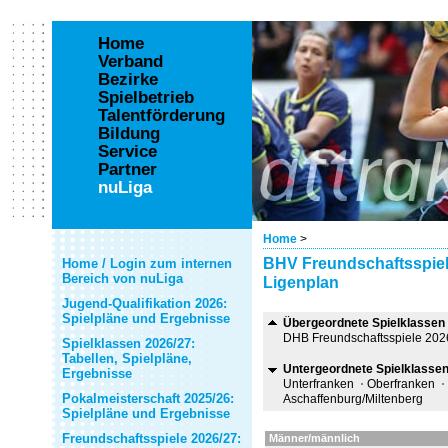
Home
Verband
Bezirke
Spielbetrieb
Talentförderung
Bildung
Service
Partner
nuLiga
Home
>
BHV Freundschaftsspiel
Home / Login zum internen
Bereich von nuLiga
Ligenplan
Jugend-Qualifikation 2026:
Spielpläne und Ergebnisse
Übergeordnete Spielklassen
DHB Freundschaftsspiele 202
Spielklassen 2026/27:
Tabellen, Spielpläne,
Untergeordnete Spielklasse
Ergebnisse
Unterfranken
Oberfranken
Pokalmeisterschaft 2025/26:
Aschaffenburg/Miltenberg
Spielpläne und Ergebnisse
Freundschaftsspiele 2026/27:
Männer/männlich