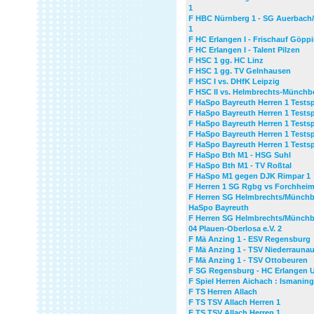
1
F HBC Nürnberg 1 - SG Auerbach/
1
F HC Erlangen I - Frischauf Göpp
F HC Erlangen I - Talent Pilzen
F HSC 1 gg. HC Linz
F HSC 1 gg. TV Gelnhausen
F HSC I vs. DHfK Leipzig
F HSC II vs. Helmbrechts-Münchb
F HaSpo Bayreuth Herren 1 Testsp
F HaSpo Bayreuth Herren 1 Testsp
F HaSpo Bayreuth Herren 1 Testsp
F HaSpo Bayreuth Herren 1 Testsp
F HaSpo Bayreuth Herren 1 Testsp
F HaSpo Bth M1 - HSG Suhl
F HaSpo Bth M1 - TV Roßtal
F HaSpo M1 gegen DJK Rimpar 1
F Herren 1 SG Rgbg vs Forchhei
F Herren SG Helmbrechts/Münchb
HaSpo Bayreuth
F Herren SG Helmbrechts/Münchb
04 Plauen-Oberlosa e.V. 2
F Mä Anzing 1 - ESV Regensburg
F Mä Anzing 1 - TSV Niederrauna
F Mä Anzing 1 - TSV Ottobeuren
F SG Regensburg - HC Erlangen 
F Spiel Herren Aichach : Ismaning
F TS Herren Allach
F TS TSV Allach Herren 1
F TS TSV Allach Herren 1