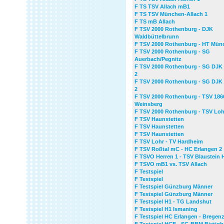
F TS TSV Allach mB1
F TS TSV München-Allach 1
F TS mB Allach
F TSV 2000 Rothenburg - DJK
Waldbüttelbrunn
F TSV 2000 Rothenburg - HT Mün
F TSV 2000 Rothenburg - SG
Auerbach/Pegnitz
F TSV 2000 Rothenburg - SG DJK
2
F TSV 2000 Rothenburg - SG DJK
2
F TSV 2000 Rothenburg - TSV 186
Weinsberg
F TSV 2000 Rothenburg - TSV Loh
F TSV Haunstetten
F TSV Haunstetten
F TSV Haunstetten
F TSV Lohr - TV Hardheim
F TSV Roßtal mC - HC Erlangen 2
F TSVO Herren 1 - TSV Blaustein 
F TSVO mB1 vs. TSV Allach
F Testspiel
F Testspiel
F Testspiel Günzburg Männer
F Testspiel Günzburg Männer
F Testspiel H1 - TG Landshut
F Testspiel H1 Ismaning
F Testspiel HC Erlangen - Bregen