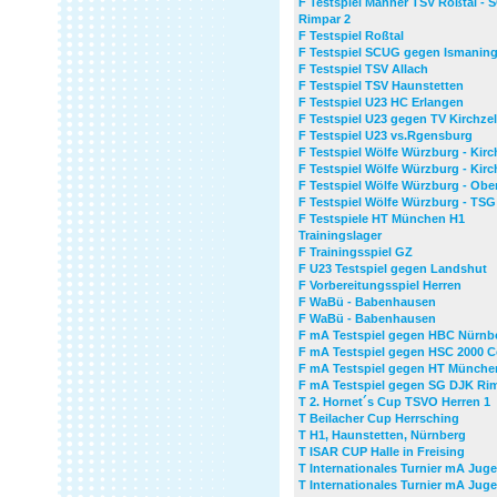
F Testspiel Männer TSV Roßtal - 
Rimpar 2
F Testspiel Roßtal
F Testspiel SCUG gegen Ismanin
F Testspiel TSV Allach
F Testspiel TSV Haunstetten
F Testspiel U23 HC Erlangen
F Testspiel U23 gegen TV Kirchzel
F Testspiel U23 vs.Rgensburg
F Testspiel Wölfe Würzburg - Kirc
F Testspiel Wölfe Würzburg - Kirc
F Testspiel Wölfe Würzburg - Ob
F Testspiel Wölfe Würzburg - TS
F Testspiele HT München H1
Trainingslager
F Trainingsspiel GZ
F U23 Testspiel gegen Landshut
F Vorbereitungsspiel Herren
F WaBü - Babenhausen
F WaBü - Babenhausen
F mA Testspiel gegen HBC Nürnb
F mA Testspiel gegen HSC 2000 
F mA Testspiel gegen HT Münche
F mA Testspiel gegen SG DJK Ri
T 2. Hornet´s Cup TSVO Herren 1
T Beilacher Cup Herrsching
T H1, Haunstetten, Nürnberg
T ISAR CUP Halle in Freising
T Internationales Turnier mA Jug
T Internationales Turnier mA Jug