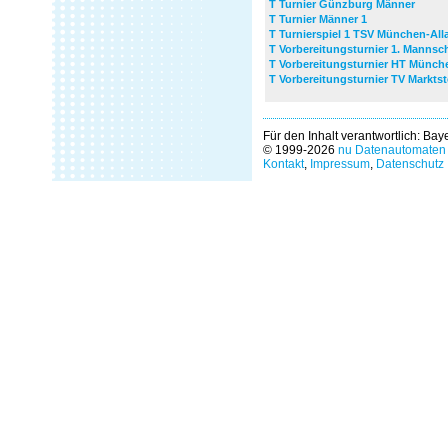
T Turnier Günzburg Männer
T Turnier Männer 1
T Turnierspiel 1 TSV München-All
T Vorbereitungsturnier 1. Mannsc
T Vorbereitungsturnier HT Münch
T Vorbereitungsturnier TV Marktst
Für den Inhalt verantwortlich: Ba
© 1999-2026
nu Datenautomaten 
Kontakt
,
Impressum
,
Datenschutz