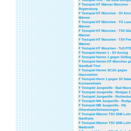
F Testspiel HCE - SG BBM Bietig
F Testspiel HT Männer München -
Regensburg
F Testspiel HT München - SV Anz
Männer
F Testspiel HT München - TG Lan
Männer
F Testspiel HT München - TSV All
Männer
F Testspiel HT München - TSV Fri
Männer
F Testspiel HT München - TuS FF
F Testspiel Herren 1 - SV Anzing
F Testspiel Herren 1 gegen Söflin
F Testspiel Herren HT München g
Handball Tirol
F Testspiel Herren SCUG gegen
Haunstetten
F Testspiel Herrn 1 gegen SV Sal
Kornwestheim
F Testspiel Jungwölfe - Bad Neus
F Testspiel Jungwölfe - Rodgau 2
F Testspiel Jungwölfe - Rothenbu
F Testspiel MA Jungwölfe - Rodg
F Testspiel MB Jungwölfe - HG
Oftersheim/Schwetzingen
F Testspiel Männer TSV 1846 Lohr
Hardheim
F Testspiel Männer TSV 1846 Lohr
Marktsteft