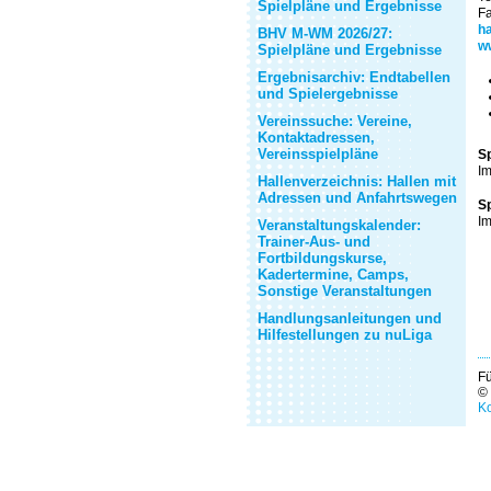
Spielpläne und Ergebnisse
F
h
BHV M-WM 2026/27:
w
Spielpläne und Ergebnisse
Ergebnisarchiv: Endtabellen
und Spielergebnisse
Vereinssuche: Vereine,
Kontaktadressen,
Vereinsspielpläne
Sp
Im
Hallenverzeichnis: Hallen mit
Adressen und Anfahrtswegen
Sp
Im
Veranstaltungskalender:
Trainer-Aus- und
Fortbildungskurse,
Kadertermine, Camps,
Sonstige Veranstaltungen
Handlungsanleitungen und
Hilfestellungen zu nuLiga
Fü
©
Ko