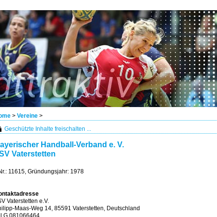
ome
>
Vereine
>
Geschützte Inhalte freischalten ...
ayerischer Handball-Verband e. V.
SV Vaterstetten
r.: 11615, Gründungsjahr: 1978
ontaktadresse
V Vaterstetten e.V.
ilipp-Maas-Weg 14, 85591 Vaterstetten, Deutschland
el G 081066464