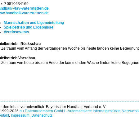
ax P 0810634169
andball@tsv-vaterstetten.de
ww.handball-vaterstetten.de
Mannschaften und Ligeneinteilung
Spielbetrieb und Ergebnisse
Vereinsevents
ielbetrieb - Rückschau
 Zeitraum vom Anfang der vergangenen Woche bis heute fanden keine Begegnunge
ielbetrieb Vorschau
 Zeitraum von heute bis zum Ende der kommenden Woche finden keine Begegnung
r den Inhalt verantwortlich: Bayerischer Handball-Verband e. V.
 1999-2026
nu Datenautomaten GmbH - Automatisierte internetgestützte Netzwerk
ntakt
,
Impressum
,
Datenschutz