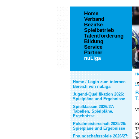
Home
Verband
Bezirke
Spielbetrieb
Talentförderung
Bildung
Service
Partner
nuLiga
H
Home / Login zum internen
Bereich von nuLiga
B
Jugend-Qualifikation 2026:
T
Spielpläne und Ergebnisse
Spielklassen 2026/27:
VN
Tabellen, Spielpläne,
Ergebnisse
Pokalmeisterschaft 2025/26:
K
Spielpläne und Ergebnisse
TS
Ph
Freundschaftsspiele 2026/27:
T