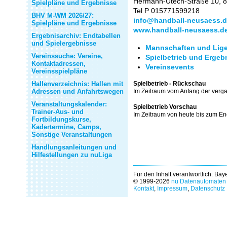
Hermann-Utech-Straße 10, 
Spielpläne und Ergebnisse
Tel P 015771599218
BHV M-WM 2026/27:
info@handball-neusaess.
Spielpläne und Ergebnisse
www.handball-neusaess.d
Ergebnisarchiv: Endtabellen
und Spielergebnisse
Mannschaften und Lige
Vereinssuche: Vereine,
Spielbetrieb und Ergeb
Kontaktadressen,
Vereinsevents
Vereinsspielpläne
Hallenverzeichnis: Hallen mit
Spielbetrieb - Rückschau
Adressen und Anfahrtswegen
Im Zeitraum vom Anfang der verg
Veranstaltungskalender:
Spielbetrieb Vorschau
Trainer-Aus- und
Im Zeitraum von heute bis zum E
Fortbildungskurse,
Kadertermine, Camps,
Sonstige Veranstaltungen
Handlungsanleitungen und
Hilfestellungen zu nuLiga
Für den Inhalt verantwortlich: Ba
© 1999-2026
nu Datenautomaten 
Kontakt
,
Impressum
,
Datenschutz