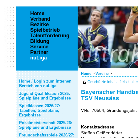
Home
Verband
Bezirke
Spielbetrieb
Talentförderung
Bildung
Service
Partner
nuLiga
Home
>
Vereine
>
Home / Login zum internen
Geschützte Inhalte freischalten 
Bereich von nuLiga
Bayerischer Handbal
Jugend-Qualifikation 2026:
TSV Neusäss
Spielpläne und Ergebnisse
Spielklassen 2026/27:
VNr.: 70584, Gründungsjahr:
Tabellen, Spielpläne,
Ergebnisse
Pokalmeisterschaft 2025/26:
Kontaktadresse
Spielpläne und Ergebnisse
Steffen Geißendörfer
Freundschaftsspiele 2026/27: