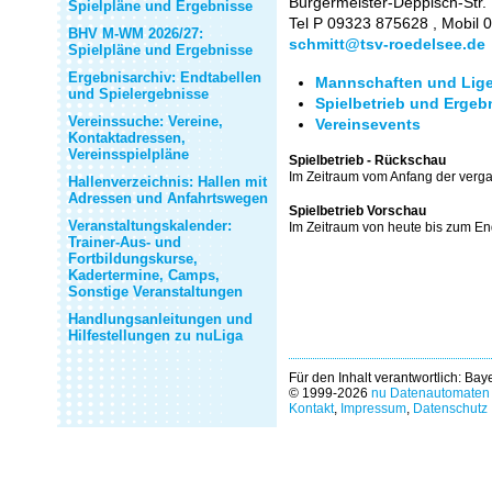
Bürgermeister-Deppisch-Str.
Spielpläne und Ergebnisse
Tel P 09323 875628 , Mobil
BHV M-WM 2026/27:
schmitt@tsv-roedelsee.de
Spielpläne und Ergebnisse
Ergebnisarchiv: Endtabellen
Mannschaften und Lige
und Spielergebnisse
Spielbetrieb und Ergeb
Vereinssuche: Vereine,
Vereinsevents
Kontaktadressen,
Vereinsspielpläne
Spielbetrieb - Rückschau
Im Zeitraum vom Anfang der verg
Hallenverzeichnis: Hallen mit
Adressen und Anfahrtswegen
Spielbetrieb Vorschau
Veranstaltungskalender:
Im Zeitraum von heute bis zum E
Trainer-Aus- und
Fortbildungskurse,
Kadertermine, Camps,
Sonstige Veranstaltungen
Handlungsanleitungen und
Hilfestellungen zu nuLiga
Für den Inhalt verantwortlich: Ba
© 1999-2026
nu Datenautomaten 
Kontakt
,
Impressum
,
Datenschutz