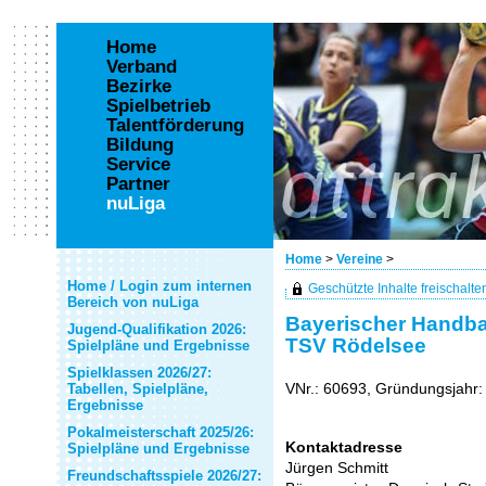
Home
Verband
Bezirke
Spielbetrieb
Talentförderung
Bildung
Service
Partner
nuLiga
Home
>
Vereine
>
Home / Login zum internen
Geschützte Inhalte freischalten 
Bereich von nuLiga
Bayerischer Handbal
Jugend-Qualifikation 2026:
TSV Rödelsee
Spielpläne und Ergebnisse
Spielklassen 2026/27:
VNr.: 60693, Gründungsjahr:
Tabellen, Spielpläne,
Ergebnisse
Pokalmeisterschaft 2025/26:
Kontaktadresse
Spielpläne und Ergebnisse
Jürgen Schmitt
Freundschaftsspiele 2026/27: