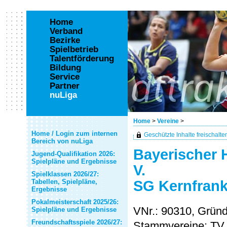
Home
Verband
Bezirke
Spielbetrieb
Talentförderung
Bildung
Service
Partner
nuLiga
Home
>
Vereine
>
Home / Login zum internen
Geschützte Inhalte freischalten 
Bereich von nuLiga
Bayerischer 
Jugend-Qualifikation 2026:
Spielpläne und Ergebnisse
V.
Spielklassen 2026/27:
SG Kernfran
Tabellen, Spielpläne,
Ergebnisse
Pokalmeisterschaft 2025/26:
VNr.: 90310, Grün
Spielpläne und Ergebnisse
Freundschaftsspiele 2026/27:
Stammvereine: TV 