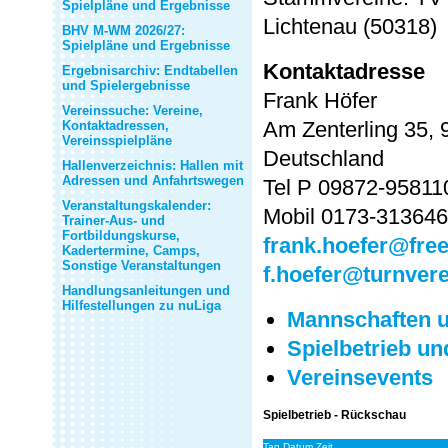
Spielpläne und Ergebnisse
Lichtenau (50318)
BHV M-WM 2026/27:
Spielpläne und Ergebnisse
Kontaktadresse
Ergebnisarchiv: Endtabellen
und Spielergebnisse
Frank Höfer
Vereinssuche: Vereine,
Am Zenterling 35, 
Kontaktadressen,
Vereinsspielpläne
Deutschland
Hallenverzeichnis: Hallen mit
Adressen und Anfahrtswegen
Tel P 09872-95811
Veranstaltungskalender:
Mobil 0173-31364
Trainer-Aus- und
Fortbildungskurse,
frank.hoefer@free
Kadertermine, Camps,
Sonstige Veranstaltungen
f.hoefer@turnvere
Handlungsanleitungen und
Hilfestellungen zu nuLiga
Mannschaften u
Spielbetrieb u
Vereinsevents
Spielbetrieb - Rückschau
Tag Datum Zeit