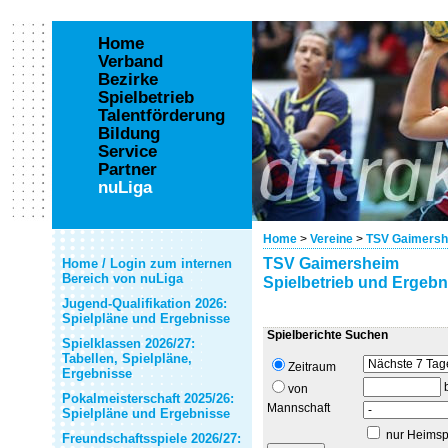
Home
Verband
Bezirke
Spielbetrieb
Talentförderung
Bildung
Service
Partner
nuLiga
Home
>
Vereine
>
TSV Gaimers
TSV Gaimersheim
Home / Login zum internen
Bereich von nuLiga
Spielbetrieb und Ergebn
Jugend-Qualifikation 2026:
Spielpläne und Ergebnisse
Spielberichte Suchen
Spielklassen 2026/27:
Tabellen, Spielpläne,
Zeitraum
Ergebnisse
von
Pokalmeisterschaft 2025/26:
Mannschaft
Spielpläne und Ergebnisse
nur Heimsp
Freundschaftsspiele 2026/27: