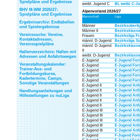
Spielpläne und Ergebnisse
weibl. Jugend C
BL weibl. C-Ju
BHV M-WM 2026/27:
Alpenvorland 2026/27
Spielpläne und Ergebnisse
Mannschaft
Liga
Ergebnisarchiv: Endtabellen
Männer
Bezirksoberli
und Spielergebnisse
Männer II
Bezirksklasse
Vereinssuche: Vereine,
Frauen
Bezirksliga Fr
Kontaktadressen,
männl. D-Jugend
Bezirksliga S
Vereinsspielpläne
männl. D-Jugend
Bezirksklass
II
Hallenverzeichnis: Hallen mit
weibl. D-Jugend
Bezirksklasse
Adressen und Anfahrtswegen
E-Jugend
E-Jugend Fortg
Veranstaltungskalender:
E-Jugend
E-Jugend Fortg
Trainer-Aus- und
E-Jugend
E-Jugend Fortg
Fortbildungskurse,
E-Jugend
E-Jugend Fortg
Kadertermine, Camps,
E-Jugend
E-Jugend Fortg
Sonstige Veranstaltungen
E-Jugend II
E-Jugend Anfän
E-Jugend II
E-Jugend Anfän
Handlungsanleitungen und
Hilfestellungen zu nuLiga
E-Jugend II
E-Jugend Anfän
E-Jugend II
E-Jugend Anfän
E-Jugend II
E-Jugend Anfän
E-Jugend III
E-Jugend Anfän
E-Jugend III
E-Jugend Anfän
E-Jugend III
E-Jugend Anfän
E-Jugend III
E-Jugend Anfän
E-Jugend III
E-Jugend Anfän
F-Jugend
F-Jugend Fortg