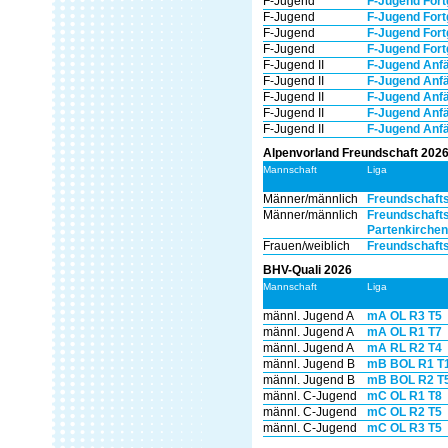
F-Jugend
F-Jugend Fortg
F-Jugend
F-Jugend Fortg
F-Jugend
F-Jugend Fortg
F-Jugend
F-Jugend Fortg
F-Jugend II
F-Jugend Anfän
F-Jugend II
F-Jugend Anfän
F-Jugend II
F-Jugend Anfän
F-Jugend II
F-Jugend Anfän
F-Jugend II
F-Jugend Anfän
Alpenvorland Freundschaft 2026
Mannschaft
Liga
Männer/männlich
Freundschafts
Männer/männlich
Freundschafts
Partenkirchen
Frauen/weiblich
Freundschafts
BHV-Quali 2026
Mannschaft
Liga
männl. Jugend A
mA OL R3 T5
männl. Jugend A
mA OL R1 T7
männl. Jugend A
mA RL R2 T4
männl. Jugend B
mB BOL R1 T
männl. Jugend B
mB BOL R2 T
männl. C-Jugend
mC OL R1 T8
männl. C-Jugend
mC OL R2 T5
männl. C-Jugend
mC OL R3 T5