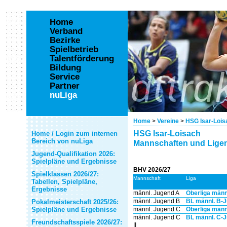
Home
Verband
Bezirke
Spielbetrieb
Talentförderung
Bildung
Service
Partner
nuLiga
Home
>
Vereine
>
HSG Isar-Lois
HSG Isar-Loisach
Home / Login zum internen
Bereich von nuLiga
Mannschaften und Ligen
Jugend-Qualifikation 2026:
Spielpläne und Ergebnisse
BHV 2026/27
Spielklassen 2026/27:
Mannschaft
Liga
Tabellen, Spielpläne,
Ergebnisse
männl. Jugend A
Oberliga männ
männl. Jugend B
BL männl. B-J
Pokalmeisterschaft 2025/26:
Spielpläne und Ergebnisse
männl. Jugend C
Oberliga männ
männl. Jugend C
BL männl. C-J
Freundschaftsspiele 2026/27:
II