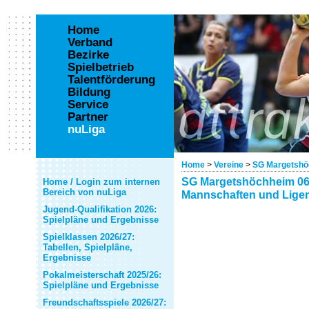
Home
Verband
Bezirke
Spielbetrieb
Talentförderung
Bildung
Service
Partner
nuLiga
Home
>
Vereine
>
SG Margetshö
SG Margetshöchheim 0
Home / Login zum internen
Bereich von nuLiga
Mannschaften und Ligen
Jugend-Qualifikation 2026:
Spielpläne und Ergebnisse
Spielklassen 2026/27:
Tabellen, Spielpläne,
Ergebnisse
Pokalmeisterschaft 2025/26:
Spielpläne und Ergebnisse
Freundschaftsspiele 2026/27: