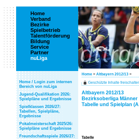
Home
Verband
Bezirke
Spielbetrieb
Talentförderung
Bildung
Service
Partner
nuLiga
Home
>
Altbayern 2012/13
>
Home / Login zum internen
Geschützte Inhalte freischalten 
Bereich von nuLiga
Altbayern 2012/13
Jugend-Qualifikation 2026:
Bezirksoberliga Männer
Spielpläne und Ergebnisse
Tabelle und Spielplan (A
Spielklassen 2026/27:
Tabellen, Spielpläne,
Ergebnisse
Pokalmeisterschaft 2025/26:
Spielpläne und Ergebnisse
Freundschaftsspiele 2026/27:
Tabelle