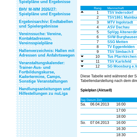
Spielpläne und Ergebnisse
Rang
Mannschaft
BHV M-WM 2026/27:
1
TSV Indersdorf
Spielpläne und Ergebnisse
2
TSV1861 Mainbu
Ergebnisarchiv: Endtabellen
3
MTV Ingolstadt
und Spielergebnisse
4
ASV Dachau
5
SpVgg Altenerdi
Vereinssuche: Vereine,
6
SVW Burghause
Kontaktadressen,
7
SSG Metten
Vereinsspielpläne
8
TV Eggenfelden
Hallenverzeichnis: Hallen mit
9
TSV Simbach II
Adressen und Anfahrtswegen
10
Tus Pfarrkirchen
11
TSV Karlsfeld
Veranstaltungskalender:
12
SG Moosburg e.V
Trainer-Aus- und
Fortbildungskurse,
Diese Tabelle wird während der S
Kadertermine, Camps,
Tabellendarstellung nach dem dire
Sonstige Veranstaltungen
Handlungsanleitungen und
Spielplan (Aktuell)
Hilfestellungen zu nuLiga
Tag Datum Zeit
Sa.
06.04.2013
16:00
17:00
18:00
So.
07.04.2013
16:00
16:30
18:30