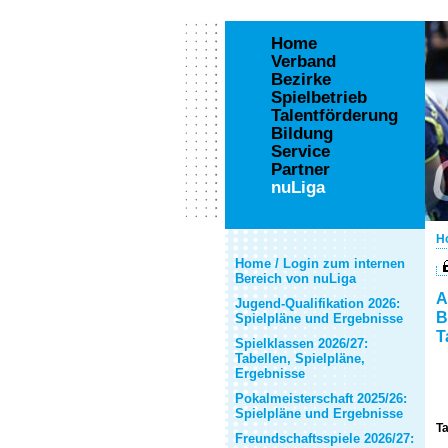
Home
Verband
Bezirke
Spielbetrieb
Talentförderung
Bildung
Service
Partner
nuLiga
H
Home / Login zum internen
Bereich von nuLiga
A
Jugend-Qualifikation 2026:
B
Spielpläne und Ergebnisse
T
Spielklassen 2026/27:
Tabellen, Spielpläne,
Ergebnisse
Pokalmeisterschaft 2025/26:
Spielpläne und Ergebnisse
Ta
Freundschaftsspiele 2026/27: