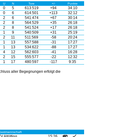
U
N
Tore
+/-
Punkte
0
5
613:519
+94
34:10
0
6
614:501
+113
32:12
2
6
541:474
+67
30:14
2
8
564:529
+35
26:18
2
8
541:524
+17
26:18
1
9
540:509
+31
25:19
2
11
511:569
-58
20:24
1
13
557:588
-31
17:27
1
13
534:622
-88
17:27
4
12
562:603
-41
16:28
2
15
555:577
-22
12:32
1
17
480:597
-117
9:35
hluss aller Begegnungen erfolgt die
Gastmannschaft
TV Altötting
15:26