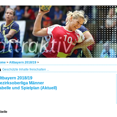
ome
>
Altbayern 2018/19
>
Geschützte Inhalte freischalten ...
ltbayern 2018/19
ezirksoberliga Männer
abelle und Spielplan (Aktuell)
belle