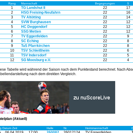
Rang
Mannschaft
Begegnungen
S
1
TG Landshut II
22
17
2
HSG Freising-Neufahrn
22
16
3
TV Altötting
22
14
4
SVW Burghausen
22
12
5
HC Deggendorf
22
12
6
SSG Metten
22
12
7
TV Eggenfelden
22
9
8
SC Eching
22
8
9
TuS Pfarrkirchen
22
8
10
TSV Schleißheim
22
6
11
TSV Indersdorf
22
5
12
SG Moosburg e.V.
22
4
ese Tabelle wird während der Saison nach dem Punktestand berechnet. Nach Absc
bellendarstellung nach dem direkten Vergleich.
ielplan (Aktuell)
g Datum Zeit
Halle
Nr.
Heimmannschaft
.
06.04.2019
17:00
260082
26012124
TV Eggenfelden