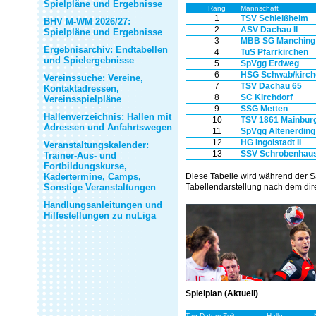
Spielpläne und Ergebnisse
Rang
Mannschaft
1
TSV Schleißheim
BHV M-WM 2026/27:
2
ASV Dachau II
Spielpläne und Ergebnisse
3
MBB SG Manching
Ergebnisarchiv: Endtabellen
4
TuS Pfarrkirchen
und Spielergebnisse
5
SpVgg Erdweg
6
HSG Schwab/kirch
Vereinssuche: Vereine,
7
TSV Dachau 65
Kontaktadressen,
8
SC Kirchdorf
Vereinsspielpläne
9
SSG Metten
Hallenverzeichnis: Hallen mit
10
TSV 1861 Mainbur
Adressen und Anfahrtswegen
11
SpVgg Altenerding
12
HG Ingolstadt II
Veranstaltungskalender:
13
SSV Schrobenhau
Trainer-Aus- und
Fortbildungskurse,
Kadertermine, Camps,
Diese Tabelle wird während der S
Sonstige Veranstaltungen
Tabellendarstellung nach dem dire
Handlungsanleitungen und
Hilfestellungen zu nuLiga
Spielplan (Aktuell)
Tag Datum Zeit
Halle