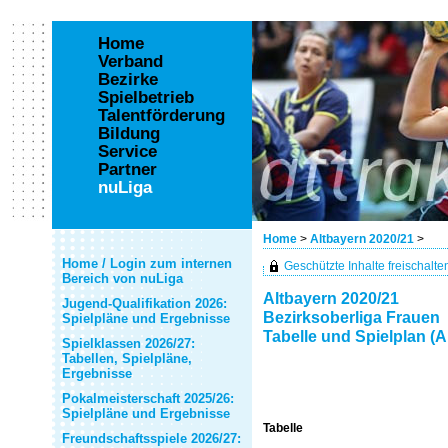
Home
Verband
Bezirke
Spielbetrieb
Talentförderung
Bildung
Service
Partner
nuLiga
Home
>
Altbayern 2020/21
>
Home / Login zum internen
Geschützte Inhalte freischalten 
Bereich von nuLiga
Altbayern 2020/21
Jugend-Qualifikation 2026:
Bezirksoberliga Frauen
Spielpläne und Ergebnisse
Tabelle und Spielplan (A
Spielklassen 2026/27:
Tabellen, Spielpläne,
Ergebnisse
Pokalmeisterschaft 2025/26:
Spielpläne und Ergebnisse
Tabelle
Freundschaftsspiele 2026/27: