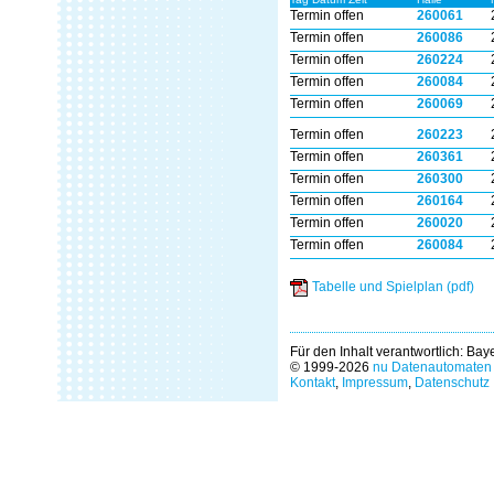
Termin offen
260061
Termin offen
260086
Termin offen
260224
Termin offen
260084
Termin offen
260069
Termin offen
260223
Termin offen
260361
Termin offen
260300
Termin offen
260164
Termin offen
260020
Termin offen
260084
Tabelle und Spielplan (pdf)
Für den Inhalt verantwortlich: Ba
© 1999-2026
nu Datenautomaten 
Kontakt
,
Impressum
,
Datenschutz