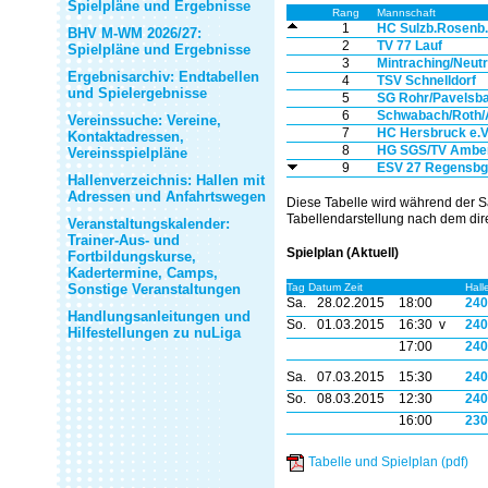
Spielpläne und Ergebnisse
Rang
Mannschaft
1
HC Sulzb.Rosenb.
BHV M-WM 2026/27:
2
TV 77 Lauf
Spielpläne und Ergebnisse
3
Mintraching/Neutr
Ergebnisarchiv: Endtabellen
4
TSV Schnelldorf
und Spielergebnisse
5
SG Rohr/Pavelsb
6
Schwabach/Roth/
Vereinssuche: Vereine,
7
HC Hersbruck e.
Kontaktadressen,
8
HG SGS/TV Ambe
Vereinsspielpläne
9
ESV 27 Regensbg. 
Hallenverzeichnis: Hallen mit
Adressen und Anfahrtswegen
Diese Tabelle wird während der S
Tabellendarstellung nach dem dire
Veranstaltungskalender:
Trainer-Aus- und
Spielplan (Aktuell)
Fortbildungskurse,
Kadertermine, Camps,
Sonstige Veranstaltungen
Tag Datum Zeit
Hall
Sa.
28.02.2015
18:00
240
Handlungsanleitungen und
So.
01.03.2015
16:30 v
240
Hilfestellungen zu nuLiga
17:00
240
Sa.
07.03.2015
15:30
240
So.
08.03.2015
12:30
240
16:00
230
Tabelle und Spielplan (pdf)