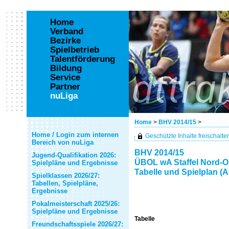
Home
Verband
Bezirke
Spielbetrieb
Talentförderung
Bildung
Service
Partner
nuLiga
Home
>
BHV 2014/15
>
Home / Login zum internen
Geschützte Inhalte freischalten 
Bereich von nuLiga
BHV 2014/15
Jugend-Qualifikation 2026:
ÜBOL wA Staffel Nord-O
Spielpläne und Ergebnisse
Tabelle und Spielplan (A
Spielklassen 2026/27:
Tabellen, Spielpläne,
Ergebnisse
Pokalmeisterschaft 2025/26:
Spielpläne und Ergebnisse
Tabelle
Freundschaftsspiele 2026/27: