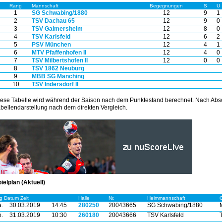
Rang
Mannschaft
Begegnungen
S
U
1
SG Schwabing/1880
12
9
1
2
TSV Dachau 65
12
9
0
3
TSV Gaimersheim
12
8
0
4
TSV Karlsfeld
12
6
2
5
PSV München
12
4
1
6
MTV Pfaffenhofen II
12
4
0
7
TSV Milbertshofen II
12
0
0
8
TSV 1862 Neuburg
9
MBB SG Manching
10
TSV Indersdorf II
ese Tabelle wird während der Saison nach dem Punktestand berechnet. Nach Absc
bellendarstellung nach dem direkten Vergleich.
ielplan (Aktuell)
g Datum Zeit
Halle
Nr.
Heimmannschaft
.
30.03.2019
14:45
280250
20043665
SG Schwabing/1880
.
31.03.2019
10:30
260180
20043666
TSV Karlsfeld