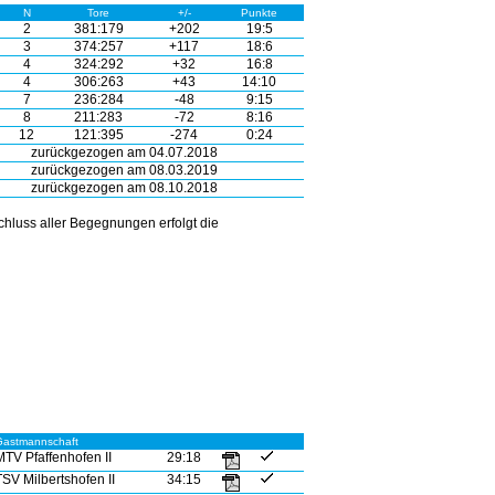
N
Tore
+/-
Punkte
2
381:179
+202
19:5
3
374:257
+117
18:6
4
324:292
+32
16:8
4
306:263
+43
14:10
7
236:284
-48
9:15
8
211:283
-72
8:16
12
121:395
-274
0:24
zurückgezogen am 04.07.2018
zurückgezogen am 08.03.2019
zurückgezogen am 08.10.2018
hluss aller Begegnungen erfolgt die
Gastmannschaft
MTV Pfaffenhofen II
29:18
TSV Milbertshofen II
34:15