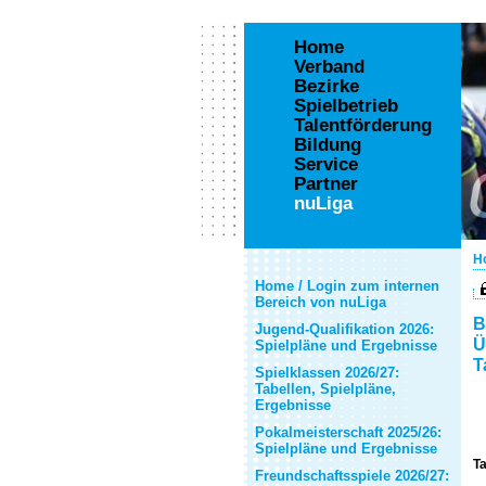
Home
Verband
Bezirke
Spielbetrieb
Talentförderung
Bildung
Service
Partner
nuLiga
H
Home / Login zum internen
Bereich von nuLiga
B
Jugend-Qualifikation 2026:
Ü
Spielpläne und Ergebnisse
T
Spielklassen 2026/27:
Tabellen, Spielpläne,
Ergebnisse
Pokalmeisterschaft 2025/26:
Spielpläne und Ergebnisse
Ta
Freundschaftsspiele 2026/27: