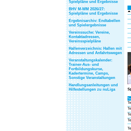
Spielpläne und Ergebnisse
BHV M-WM 2026/27:
Spielpläne und Ergebnisse
Ergebnisarchiv: Endtabellen
und Spielergebnisse
Vereinssuche: Vereine,
Kontaktadressen,
Vereinsspielpläne
Hallenverzeichnis: Hallen mit
Adressen und Anfahrtswegen
Veranstaltungskalender:
Trainer-Aus- und
Fortbildungskurse,
Kadertermine, Camps,
Sonstige Veranstaltungen
Handlungsanleitungen und
Hilfestellungen zu nuLiga
Sp
Ta
Te
Te
Te
Te
Te