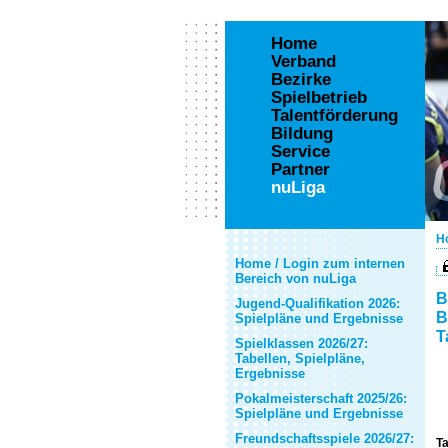
Home
Verband
Bezirke
Spielbetrieb
Talentförderung
Bildung
Service
Partner
nuLiga
H
Home / Login zum internen
Bereich von nuLiga
B
Jugend-Qualifikation 2026:
B
Spielpläne und Ergebnisse
T
Spielklassen 2026/27:
Tabellen, Spielpläne,
Ergebnisse
Pokalmeisterschaft 2025/26:
Spielpläne und Ergebnisse
Freundschaftsspiele 2026/27:
Ta