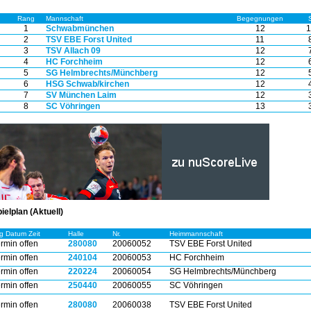
Rang
Mannschaft
Begegnungen
1
Schwabmünchen
12
1
2
TSV EBE Forst United
11
3
TSV Allach 09
12
4
HC Forchheim
12
5
SG Helmbrechts/Münchberg
12
6
HSG Schwab/kirchen
12
7
SV München Laim
12
8
SC Vöhringen
13
ielplan (Aktuell)
g Datum Zeit
Halle
Nr.
Heimmannschaft
rmin offen
280080
20060052
TSV EBE Forst United
rmin offen
240104
20060053
HC Forchheim
rmin offen
220224
20060054
SG Helmbrechts/Münchberg
rmin offen
250440
20060055
SC Vöhringen
rmin offen
280080
20060038
TSV EBE Forst United