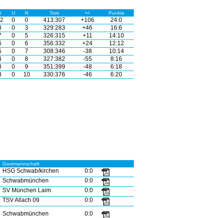
S
U
N
Tore
+/-
Punkte
2
0
0
413:307
+106
24:0
8
0
3
329:283
+46
16:6
7
0
5
326:315
+11
14:10
6
0
6
356:332
+24
12:12
5
0
7
308:346
-38
10:14
4
0
8
327:382
-55
8:16
3
0
9
351:399
-48
6:18
3
0
10
330:376
-46
6:20
Gastmannschaft
HSG Schwab/kirchen
0:0
Schwabmünchen
0:0
SV München Laim
0:0
TSV Allach 09
0:0
Schwabmünchen
0:0