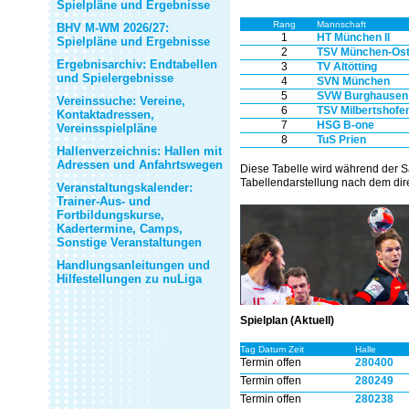
Spielpläne und Ergebnisse
Rang
Mannschaft
BHV M-WM 2026/27:
1
HT München II
Spielpläne und Ergebnisse
2
TSV München-Os
Ergebnisarchiv: Endtabellen
3
TV Altötting
und Spielergebnisse
4
SVN München
5
SVW Burghausen
Vereinssuche: Vereine,
6
TSV Milbertshofe
Kontaktadressen,
7
HSG B-one
Vereinsspielpläne
8
TuS Prien
Hallenverzeichnis: Hallen mit
Adressen und Anfahrtswegen
Diese Tabelle wird während der S
Tabellendarstellung nach dem dire
Veranstaltungskalender:
Trainer-Aus- und
Fortbildungskurse,
Kadertermine, Camps,
Sonstige Veranstaltungen
Handlungsanleitungen und
Hilfestellungen zu nuLiga
Spielplan (Aktuell)
Tag Datum Zeit
Halle
Termin offen
280400
Termin offen
280249
Termin offen
280238