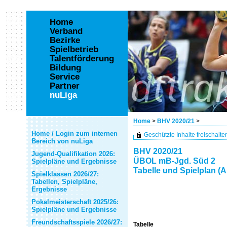
Home
Verband
Bezirke
Spielbetrieb
Talentförderung
Bildung
Service
Partner
nuLiga
Home
>
BHV 2020/21
>
Home / Login zum internen
Geschützte Inhalte freischalten 
Bereich von nuLiga
BHV 2020/21
Jugend-Qualifikation 2026:
ÜBOL mB-Jgd. Süd 2
Spielpläne und Ergebnisse
Tabelle und Spielplan (A
Spielklassen 2026/27:
Tabellen, Spielpläne,
Ergebnisse
Pokalmeisterschaft 2025/26:
Spielpläne und Ergebnisse
Freundschaftsspiele 2026/27:
Tabelle